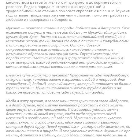
множеством цветов от желтого и пурпурного до коричневого и
розового. Редкая порода считается жизнерадостной и
трудолюбивой, она отлично помогает справляться с ленью. Мукаит
подпитывает владельца жизненными силами, помогает работать с
любовью и поддерживать бодрость.
Мукаит — торговое название породы, добываемой в Австралии. Свое
название он получил в честь места добычи — Мука-Стейшн рядом с
ручьем Мука-Крик. Часто его называют австралийской яшмой, но с
минералогической точки зрения его верно относить к халцедоновым
и опализированным радиоляритам. Останки древних
микроорганизмов и ила замещались халцедоном и опалом и в
результате образовали красочную смесь. Спустя миллионы лет
порода стала известна человеку и сразу заняла отдельную нишу в
мире минералов. Близкой родственницей австралийского мукаита
является мадагаскарская океаническая и полихромная яшма.
В чем же суть характера мукаита? Представьте себе трудолюбивую
мягкую пчелку, которая живет в гармонии с собой и природой. Это
справедливый, добрый, уютный камень, который направлен на баланс
траты энергии. Мукаит называют символом труда в любви и на
благо, он позволяет отдавать себя с душой, от сердца.
Когда я вижу мукаит, в голове начинает крутиться слово «доброта»,
и я долго думала, что именно пытается рассказать о себе камень,
какое ощущение мне напоминает. И ассоциации уводили меня в
детство, в самый юный возраст, когда тебя окружают самой
искренней и всеобъемлющей заботой. Мукаит вызывает чувство
защищенности и стабильности, единства с миром и взаимного
интереса друг к другу. Перед мукаитом я чувствую себя маленьким, но
важным винтиком в природе. И это уважение взаимно. Мукаит не про
мечты, фантазии и глубину, он про здесь и сейчас, про чудо жизни в