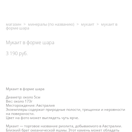
магазин
>
минералы (по названию)
>
мукаит
>
мукаит в
форме шара
Мукаит в форме шара
3 190 pуб.
ДОБАВИТЬ В КОРЗИНУ
Мукаит в форме шара
Диаметр: около 5см
Вес: около 173г
Месторождение: Австралия
Экземпляры содержат природные полости, трещинки и неровности
на поверхности.
Цвет на фото может выглядеть чуть ярче.
Мукаит — торговое название риолита, добываемого в Австралии.
Близкий брат океанической яшмы. Этот камень может обладать