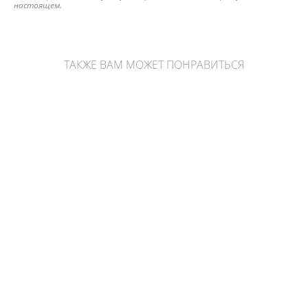
настоящем.
ТАКЖЕ ВАМ МОЖЕТ ПОНРАВИТЬСЯ
Мукаит в форме шара
1 750 pуб.
Апельсиновый кальцит в форме шара
3 400 pуб.
Лабрадор в форме шара
5 490 pуб.