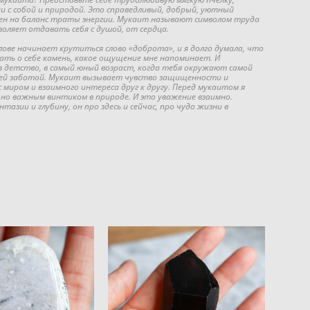
и с собой и природой. Это справедливый, добрый, уютный
ен на баланс траты энергии. Мукаит называют символом труда
зволяет отдавать себя с душой, от сердца.
олове начинает крутиться слово «доброта», и я долго думала, что
ать о себе камень, какое ощущение мне напоминает. И
в детство, в самый юный возраст, когда тебя окружают самой
щей заботой. Мукаит вызывает чувство защищенности и
 миром и взаимного интереса друг к другу. Перед мукаитом я
 но важным винтиком в природе. И это уважение взаимно.
азии и глубину, он про здесь и сейчас, про чудо жизни в