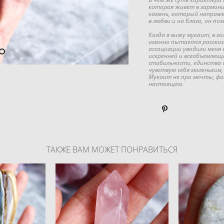
которая живет в гармони
камень, который направл
в любви и на благо, он по
Когда я вижу мукаит, в г
именно пытается рассказ
ассоциации уводили меня 
искренней и всеобъемлю
стабильности, единства с
чувствую себя маленьким,
Мукаит не про мечты, фант
настоящем.
ТАКЖЕ ВАМ МОЖЕТ ПОНРАВИТЬСЯ