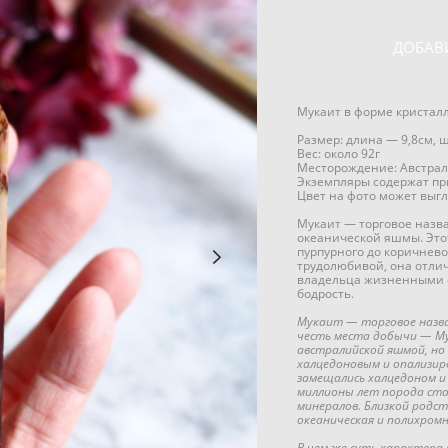
ДОБАВ
Мукаит в форме кристал
Размер: длина — 9,8см, 
Вес: около 92г
Месторождение: Австра
Экземпляры содержат пр
Цвет на фото может выгл
Мукаит — торговое назва
океанической яшмы. Это
пурпурного до коричнево
трудолюбивой, она отлич
владельца жизненными с
бодрость.
Мукаит — торговое назван
честь места добычи — Му
австралийской яшмой, но 
халцедоновым и опализир
замещались халцедоном и 
миллионы лет порода стал
минералов. Близкой родс
океаническая и полихром
В чем же суть характера