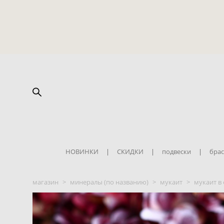
НОВИНКИ
|
СКИДКИ
|
подвески
|
брас
магазин
>
минералы (по названию)
>
мукаит
>
мукаит в