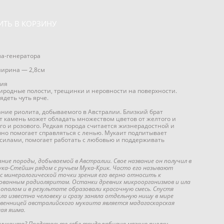
ИТЬ В КОРЗИНУ
ла-генератора
ширина — 2,8см
лия
иродные полости, трещинки и неровности на поверхности.
ядеть чуть ярче.
ние риолита, добываемого в Австралии. Близкий брат
т камень может обладать множеством цветов от желтого и
го и розового. Редкая порода считается жизнерадостной и
но помогает справляться с ленью. Мукаит подпитывает
илами, помогает работать с любовью и поддерживать
ие породы, добываемой в Австралии. Свое название он получил в
ка-Стейшн рядом с ручьем Мука-Крик. Часто его называют
с минералогической точки зрения его верно относить к
ованным радиоляритам. Останки древних микроорганизмов и ила
опалом и в результате образовали красочную смесь. Спустя
а известна человеку и сразу заняла отдельную нишу в мире
твенницей австралийского мукаита является мадагаскарская
ная яшма.
 мукаита? Представьте себе трудолюбивую мягкую пчелку,