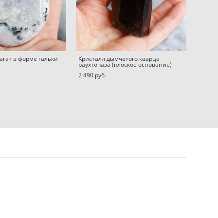
агат в форме гальки
Кристалл дымчатого кварца
раухтопаза (плоское основание)
2 490 pуб.