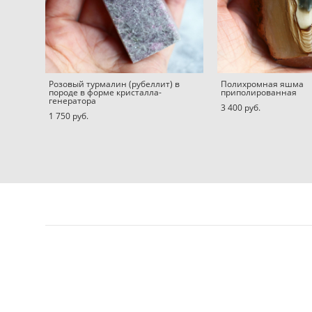
Розовый турмалин (рубеллит) в
Полихромная яшма
породе в форме кристалла-
приполированная
генератора
3 400 pуб.
1 750 pуб.