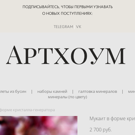
ПОДПИСЫВАЙТЕСЬ, ЧТОБЫ ПЕРВЫМИ УЗНАВАТЬ
О НОВЫХ ПОСТУПЛЕНИЯХ:
TELEGRAM
|
VK
леты из бусин
|
наборы камней
|
галтовка минералов
|
мин
минералы (по цвету)
 форме кристалла-генератора
Мукаит в форме кри
2 700 pуб.