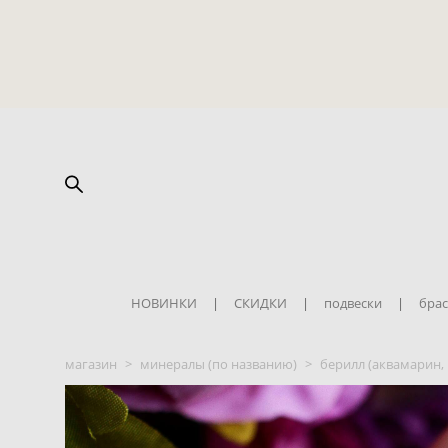
НОВИНКИ
|
СКИДКИ
|
подвески
|
брас
магазин
>
минералы (по названию)
>
берилл (аквамарин,