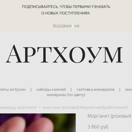
ПОДПИСЫВАЙТЕСЬ, ЧТОБЫ ПЕРВЫМИ УЗНАВАТЬ
О НОВЫХ ПОСТУПЛЕНИЯХ:
TELEGRAM
|
VK
леты из бусин
|
наборы камней
|
галтовка минералов
|
мин
минералы (по цвету)
 изумруд, морганит)
>
морганит (розовый берилл) необработанный
Морганит (розовый
3 860 pуб.