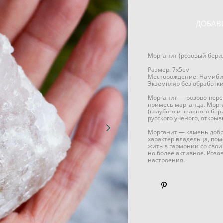
ДОБАВ
Морганит (розовый бери
Размер: 7х5см
Месторождение: Намиби
Экземпляр без обработк
Морганит — розово-перс
примесь марганца. Морг
(голубого и зеленого бе
русского ученого, откры
Морганит — камень добр
характер владельца, пом
жить в гармонии со свои
но более активное. Роз
настроения.