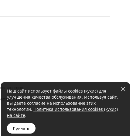
тора запрещено.
Наш сайт использует файлы cookies (кукис) для
улучшения качества обслуживания. Используя сайт,
актер, не является
вы даете согласие на использование этих
технологий.
Политика использования cookies (кукис)
на сайте
.
Принять