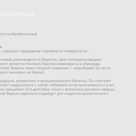
ИТЬ В КОРЗИНУ
лл) необработанный
я
и, содержит природные неровности поверхности.
иковая разновидность берилла. Цвет минералу придает
анит является близким братом аквамарина и изумруда
рилла). Камень имеет второй название — воробьевит (в честь
вшего минерал на Урале).
одушия, романтики и эмоционального баланса. Он смягчает
огает подружиться с собой, избавляет от вспыльчивости и учит
ми эмоциями. Его действие схоже с влиянием розового кварца,
овый берилл идеально подойдет для создания романтичного