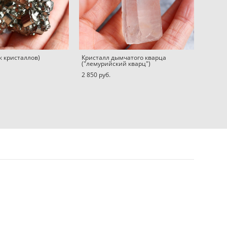
к кристаллов)
Кристалл дымчатого кварца
("лемурийский кварц")
2 850 pуб.