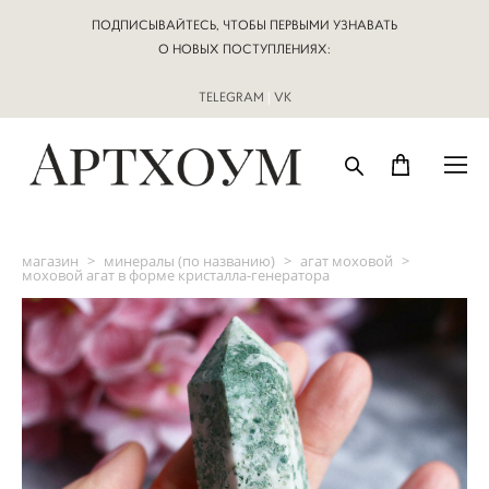
ПОДПИСЫВАЙТЕСЬ, ЧТОБЫ ПЕРВЫМИ УЗНАВАТЬ
О НОВЫХ ПОСТУПЛЕНИЯХ:
TELEGRAM
|
VK
магазин
>
минералы (по названию)
>
агат моховой
>
моховой агат в форме кристалла-генератора