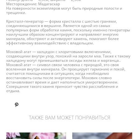
Месторождение: Мадагаскар
На поверхности экземпляров могут быть природные полости и
трещинки.
Кристалл-генератор — форма кристалла с шестью гранями,
соединяющимися в вершине. Является одной из самых
популярных форм обработки камня, поскольку именно генераторы
наилучшим образом концентрируют и направляют энергию
минерала, обостряют и активируют камень, помогают более
эффективному взаимодействию с владельцем.
Моховой агат — халцедон с хлоритовыми включениями,
создающими внутри узор, похожий на заросли мха. Также к такому
халцедону могут примешиваться оксиды железа и марганца..
Моховой агат — символ связи человека с природой, это своя
вселенная внутри минерала. Он проецирует гармонию и покой,
считается помощникам в ситуациях, когда необходимо
восстановить силы после энергопотери. Моховик словно
останавливает время и дает наполниться умиротворением.
Созерцание такого камня приносит чувство расслабления и
отдыха.
ТАКЖЕ ВАМ МОЖЕТ ПОНРАВИТЬСЯ