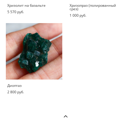
Хризолит на базальте
Хризопраз (полированный
срез)
5 570 pуб.
1 000 pуб.
Диоптаз
2 800 pуб.