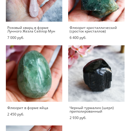
Розовый кварц в форме
Флюорит кристаллический
Лунного Жезла Сейлор Мун
(сросток кристаллов)
7 000 pуб.
6 400 pуб.
Флюорит в форме яйца
Черный турмалин (шерл)
приполированный
2 450 pуб.
2 930 pуб.