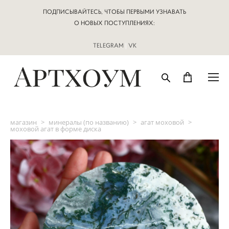
ПОДПИСЫВАЙТЕСЬ, ЧТОБЫ ПЕРВЫМИ УЗНАВАТЬ
О НОВЫХ ПОСТУПЛЕНИЯХ:
TELEGRAM
|
VK
магазин
>
минералы (по названию)
>
агат моховой
>
моховой агат в форме диска