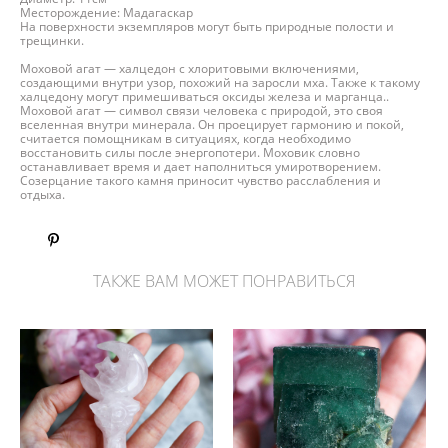
Месторождение: Мадагаскар
На поверхности экземпляров могут быть природные полости и
трещинки.
Моховой агат — халцедон с хлоритовыми включениями,
создающими внутри узор, похожий на заросли мха. Также к такому
халцедону могут примешиваться оксиды железа и марганца..
Моховой агат — символ связи человека с природой, это своя
вселенная внутри минерала. Он проецирует гармонию и покой,
считается помощникам в ситуациях, когда необходимо
восстановить силы после энергопотери. Моховик словно
останавливает время и дает наполниться умиротворением.
Созерцание такого камня приносит чувство расслабления и
отдыха.
ТАКЖЕ ВАМ МОЖЕТ ПОНРАВИТЬСЯ