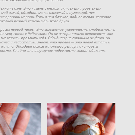
нная в огне. Это камень с янским, активным, прорывным
 мой взгляд, обсидиан менее тяжелый и пугающий, чем
сторонний мороин. Есть в нем близкое, родное тепло, которое
комый черный камень в близкого друга.
осах первой чакры. Это заземление, уверенность, стабильность.
нослив, готов к действиям. Он не воспринимает активность как
возможность проявить себя. Обсидиану не страшны неудачи, он
нства и недостатки. Знает, что провал — это повод встать и
 на что. Обсидиан похож на смелого рыцаря, с которым
асности. За одно это ощущение надежности стоит обожать