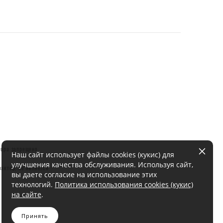
тора запрещено.
Наш сайт использует файлы cookies (кукис) для
улучшения качества обслуживания. Используя сайт,
актер, не является
вы даете согласие на использование этих
технологий.
Политика использования cookies (кукис)
на сайте
.
Принять