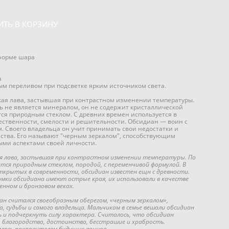
ИТЬ В КОРЗИНУ
форме шара
а
ым переливом при подсветке ярким источником света.
ая лава, застывшая при контрастном изменении температуры.
ь не является минералом, он не содержит кристаллической
тся природным стеклом. С древних времен используется в
ественности, смелости и решительности. Обсидиан — воин с
. Своего владельца он учит принимать свои недостатки и
нства. Его называют "черным зеркалом", способствующим
ыми аспектами своей личности.
я лава, застывшая при контрастном изменении температуры. По
ется природным стеклом, породой, с переменчивой формулой. В
ткрытых в современности, обсидиан известен ещн с древности.
мки обсидиана имеют острые края, их использовали в качестве
енном и бронзовом веках.
ан считался своеобразным оберегом, «черным зеркалом»,
 судьбы и самого владельца. Мальчикам в семье вешали обсидиан
и подчеркнуть силу характера. Считалось, что обсидиан
, благородство, достоинство, бесстрашие и храбрость.
ялось покровителем будущих воинов.