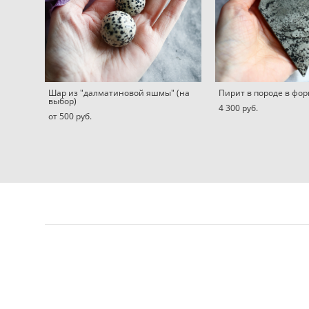
Шар из "далматиновой яшмы" (на
Пирит в породе в фо
выбор)
4 300 pуб.
от 500 pуб.