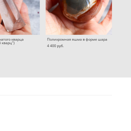
чатого кварца
Полихромная яшма в форме шара
 кварц")
4 400 pуб.