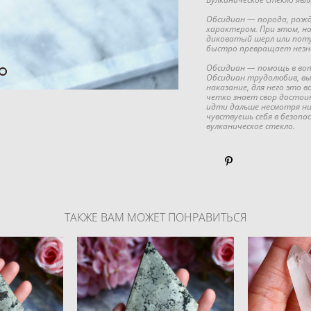
Обсидиан — порода, рожде
характером. При этом, на
диковатый шерл или поту
быстро превращает незна
Обсидиан — помощь в вопр
Обсидиан трудолюбив, вы
наказание, для него это 
четко знает свор достои
идти дальше несмотря ни
чувствуешь себя в безоп
вулканическое стекло.
ТАКЖЕ ВАМ МОЖЕТ ПОНРАВИТЬСЯ