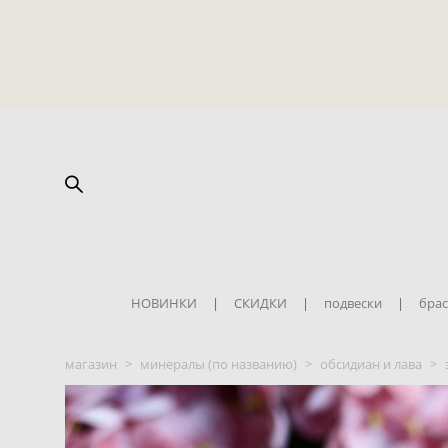
НОВИНКИ
|
СКИДКИ
|
подвески
|
брас
магазин
>
минералы (по названию)
>
обсидиан и лава
>