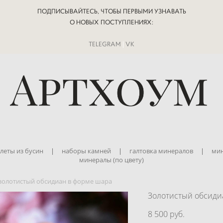
ПОДПИСЫВАЙТЕСЬ, ЧТОБЫ ПЕРВЫМИ УЗНАВАТЬ
О НОВЫХ ПОСТУПЛЕНИЯХ:
TELEGRAM
|
VK
леты из бусин
|
наборы камней
|
галтовка минералов
|
мин
минералы (по цвету)
золотистый обсидиан в форме шара
Золотистый обсиди
8 500 pуб.