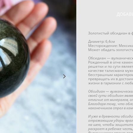
ДОБАВ
Золотистый обсидиан в 
Диаметр: 6,4см
Месторождение: Мексик
Может обадать золотист
Обсидиан — вулканическ
Рожденный в огне камен
решетки и по сути являе
качестве талисмана муж
бесстрашным характером
превращать их в достои
жизни в гармонии с люб
Обсидиан — вулканическа
своей сути обсидиан явля
отличие от минералов, о
Благодаря тому, что обло
наконечников стрел в кам
И уже в древности обсиди
отражающим удары врага,
на шею, чтобы защитить 
раскроет в ребенке честь
Вулканическое стекло явл