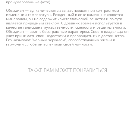
пронумерованные фото)
Обсидиан — вулканическая лава, застывшая при контрастном
изменении температуры. Рожденный в огне камень не является
минералом, он не содержит кристаллической решетки и по сути
является природным стеклом. С древних времен используется в
качестве талисмана мужественности, смелости и решительности.
Обсидиан — воин с бесстрашным характером. Своего владельца он
учит принимать свои недостатки и превращать их в достоинства.
Его называют "черным зеркалом", способствующим жизни в
гармонии с любыми аспектами своей личности.
ТАКЖЕ ВАМ МОЖЕТ ПОНРАВИТЬСЯ
Галтовка желтого опала
Родонит в форме гальки
830 pуб.
2 390 pуб.
Гематит в форме гальки
1 730 pуб.