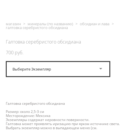
магазин
>
минералы (по названию)
>
обсидиан и лава
>
галтовка серебристого обсидиана
Галтовка серебристого обсидиана
700 pуб.
Выберите Экземпляр
ДОБАВИТЬ В КОРЗИНУ
Галтовка серебристого обсидиана
Размер: около 2,5-3 см
Месторождение: Мексика
Экземпляры содержат неровности поверхности.
Галтовка может проявлять иризацию при ярком источнике света.
Выбрать экземпляр можно в выпадающем меню (см.