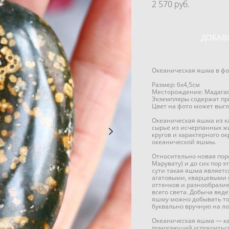
2 570 pуб.
ДОБАВ
Океаническая яшма в фо
Размер: 6х4,5см
Месторождение: Мадага
Экземпляры содержат пр
Цвет на фото может выгл
Океаническая яшма из ка
сырье из исчерпанных ж
кругов и характерного о
океанической яшмы.
Относительно новая пор
Марувату) и до сих пор 
сути такая яшма являетс
агатовыми, кварцевыми 
оттенков и разнообрази
всего света. Добыча вед
яшму можно добывать то
буквально вручную на ло
Океаническая яшма — ка
помогающий успокоиться