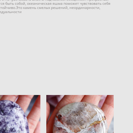
ится быть собой, океаническая яшма поможет чувствовать себя
устойчиво.Это камень смелых решений, неординарности,
идуальности