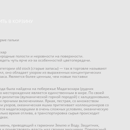
ИТЬ В КОРЗИНУ
рме гальки
скар
иродные полости и неровности на поверхности.
ядеть чуть ярче из-за особенностей цветопередачи.
тегории old stock (старые запасы) — так в торговле называют
ил, оно обладает узором из выраженных концентрических
краса. Является более ценным, чем новые поставки
ода была найдена на побережье Мадагаскара (рудник
это месторождение является единственным в мире. По своей
я риолитом (вулканической горной породой) с халцедоновыми,
и прочими включениями. Яркая, пестрая, со множеством
ем узоров, океаническая яшма притягивает коллекционеров со
ется мадагаскарцами в очень сложных условиях, океаническую
лько время отлива, а транспортировка сырья происходит
дках.
мень, приводящий к гармонии Землю и Воду. Защитник,
 и почувствовать власть над своими эмоциями. Прекрасный