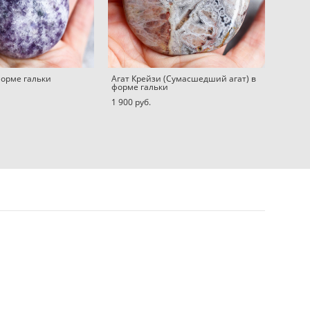
форме гальки
Агат Крейзи (Сумасшедший агат) в
форме гальки
1 900 pуб.