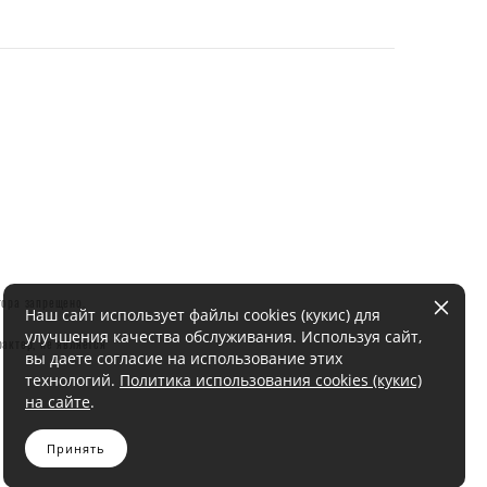
тора запрещено.
Наш сайт использует файлы cookies (кукис) для
улучшения качества обслуживания. Используя сайт,
актер, не является
вы даете согласие на использование этих
технологий.
Политика использования cookies (кукис)
на сайте
.
Принять