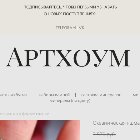
ПОДПИСЫВАЙТЕСЬ, ЧТОБЫ ПЕРВЫМИ УЗНАВАТЬ
О НОВЫХ ПОСТУПЛЕНИЯХ:
TELEGRAM
|
VK
леты из бусин
|
наборы камней
|
галтовка минералов
|
мин
минералы (по цвету)
кая яшма в форме гальки
Океаническая яшма
3 570 pуб.