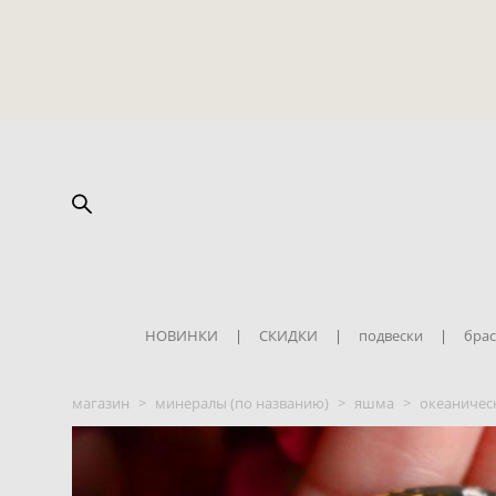
НОВИНКИ
|
СКИДКИ
|
подвески
|
брас
магазин
>
минералы (по названию)
>
яшма
>
океаничес