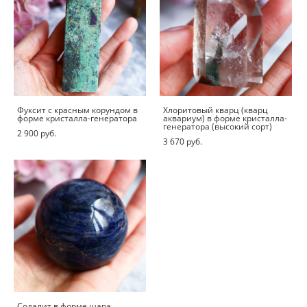
Фуксит с красным корундом в
Хлоритовый кварц (кварц
форме кристалла-генератора
аквариум) в форме кристалла-
генератора (высокий сорт)
2 900 pуб.
3 670 pуб.
Содалит в форме шара