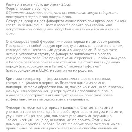
Размер: высота - 7см, ширина - 2,5см.
Форма придана вручную.
Обратите внимание на то, что все кристаллы могут содержать
трещинки и неровности поверхности.
Созерцать узор и цвет флюорита лучше всего при ярком солнечном
свете на белом фоне. Цвет и узор флюорита при слабом или
искусственном освещении могут быть не такими яркими как на
фото.
Опализированный флюорит — новая порода на мировом рынке.
Представляет собой редкую природную смесь флюорита с опалом,
халцедоном и некоторыми другими минералами. В результате
четкая, угловатая структура флюорита заключается в опало-
халцедоновом теле. Это придает камню крепкость, необычный узор
и бело-фиолетовое сочетание оттенков. Не стоит путать данную
породу (месторождение в Китае) с "камнем Тиффани"
(месторождение в США), несмотря на их родство.
Кристалл-генератор — форма кристалла с шестью гранями,
соединяющимися в вершине. Является одной из самых
популярных форм обработки камня, поскольку именно генераторы
наилучшим образом концентрируют и направляют энергию
минерала, обостряют и активируют камень, помогают более
эффективному взаимодействию с владельцем.
Флюорит относится к фторидам кальция. Считается камнем
ученых и творческих людей, способствует развитию ума и памяти,
улучшает концентрацию, помогает усваивать информацию.
"Камень гения" - еще одно название флюорита. Отличный
помощник в учебе и работе. Также флюорит помогает принимать
правильные решения и раскрывает новые способы мышления.