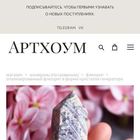
ПОДПИСЫВАЙТЕСЬ, ЧТОБЫ ПЕРВЫМИ УЗНАВАТЬ
О НОВЫХ ПОСТУПЛЕНИЯХ:
TELEGRAM
|
VK
магазин
>
минералы (по названию)
>
флюорит
>
опализированный флюорит в форме кристалла-генератора