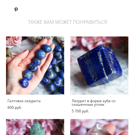
ТАКЖЕ ВАМ МОЖЕТ ПОНРАВИТЬСЯ
Галтовка лазурита
Лазурит в форме куба со
скошенным углом
600 pуб.
5 700 pуб.