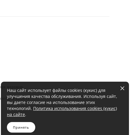
тора запрещено.
Наш сайт использует файлы cookies (кукис) для
улучшения качества обслуживания. Используя сайт,
актер, не является
вы даете согласие на использование этих
технологий.
Политика использования cookies (кукис)
на сайте
.
Принять