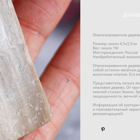
ДОБАВ
Опализированное дерев
Размер: около 4,5х3,5см
Вес: около 19г
Месторождение: Россия
Необработанный экземпл
Опализированное дерево
собой останки хвойных д
молочным опалом. Его на
Представитель легких з
опаловое дерево. От про
камней стихии Земли. Х
защищенности, вечной ж
Информация об эзотерич
и познавательный харак
рекомендацией.