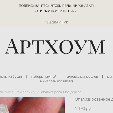
ПОДПИСЫВАЙТЕСЬ, ЧТОБЫ ПЕРВЫМИ УЗНАВАТЬ
О НОВЫХ ПОСТУПЛЕНИЯХ:
TELEGRAM
|
VK
леты из бусин
|
наборы камней
|
галтовка минералов
|
мин
минералы (по цвету)
во, аммонит и прочие)
>
опализированное дерево
Опализированное 
1 190 pуб.