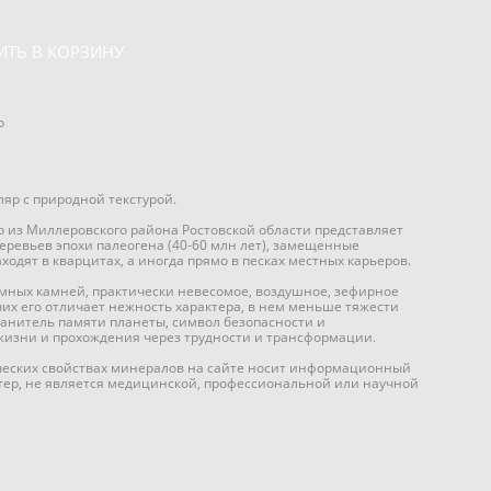
ИТЬ В КОРЗИНУ
о
яр с природной текстурой.
 из Миллеровского района Ростовской области представляет
еревьев эпохи палеогена (40-60 млн лет), замещенные
ходят в кварцитах, а иногда прямо в песках местных карьеров.
емных камней, практически невесомое, воздушное, зефирное
чих его отличает нежность характера, в нем меньше тяжести
ранитель памяти планеты, символ безопасности и
изни и прохождения через трудности и трансформации.
еских свойствах минералов на сайте носит информационный
тер, не является медицинской, профессиональной или научной