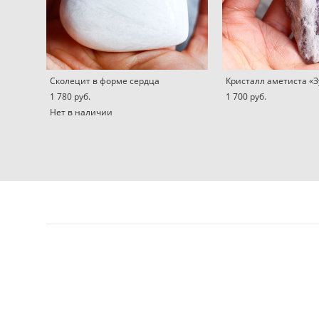
Сколецит в форме сердца
Кристалл аметиста «З
1 780 pуб.
1 700 pуб.
Нет в наличии