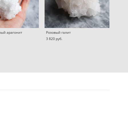
лый арагонит
Розовый галит
3 820 pуб.