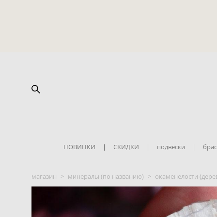
НОВИНКИ
|
СКИДКИ
|
подвески
|
брас
магазин
>
минералы (по названию)
>
окаменелости (дере