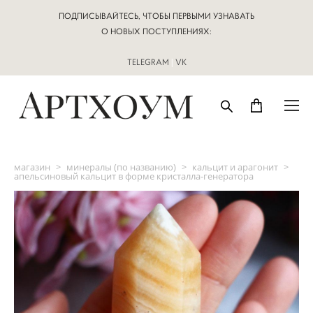
ПОДПИСЫВАЙТЕСЬ, ЧТОБЫ ПЕРВЫМИ УЗНАВАТЬ
О НОВЫХ ПОСТУПЛЕНИЯХ:
TELEGRAM
|
VK
магазин
>
минералы (по названию)
>
кальцит и арагонит
>
апельсиновый кальцит в форме кристалла-генератора