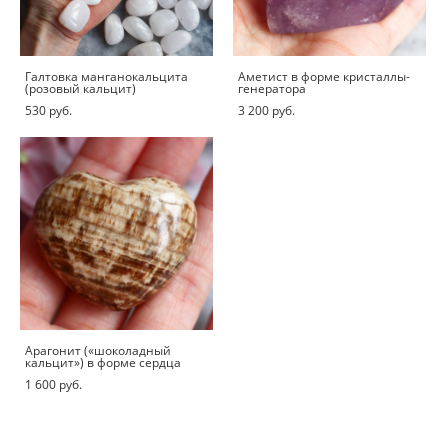
Галтовка манганокальцита
Аметист в форме кристаллы-
(розовый кальцит)
генератора
530 pуб.
3 200 pуб.
Арагонит («шоколадный
кальцит») в форме сердца
1 600 pуб.