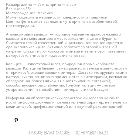
Размер: длина — 7см, ширина — 2,5см
Вес: около 55г
Месторождение: Мексика
Может содержать неровности поверхности и трещинки.
Цвет на фото может выглядеть чуть ярче из-за особенностей
цветопередачи.
Апельсиновый кальцит — торговое название ярко-оранжевого
кальцита из мексиканского месторождения в штате Дуранго.
Считается самой качественной и насыщенной разновидностью
оранжевого кальцита. Активно работает со второй и третьей
чакрами, служит источником оптимизма и веры в себя, развивает
целеустремленность и лидерские качества.
Кальцит — известковый шпат, природная форма карбоната
кальция. Кальциты бывают самых разных оттенков в зависимости
от примесей, окрашивающих минерал. Достаточно хрупкие камни
пастельных тонов широко применяются в литотерапии, посколько
обладают наиболее мягкой и ненавязчивой энергетикой,
способствующей расслаблению. Голубой кальцит — символ
умиротворения и спокойствия, минерал стихии Воздуха.
Информация об эзотерических свойствах минералов на сайте
носит информационный и познавательный характер, не является
медицинской, профессиональной или научной рекомендацией.
ТАКЖЕ ВАМ МОЖЕТ ПОНРАВИТЬСЯ