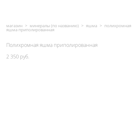
магазин
>
минералы (по названию)
>
яшма
>
полихромная
яшма приполированная
Полихромная яшма приполированная
2 350 pуб.