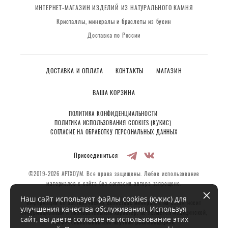
ИНТЕРНЕТ-МАГАЗИН ИЗДЕЛИЙ ИЗ НАТУРАЛЬНОГО КАМНЯ
Кристаллы, минералы и браслеты из бусин
Доставка по России
ДОСТАВКА И ОПЛАТА
КОНТАКТЫ
МАГАЗИН
ВАША КОРЗИНА
ПОЛИТИКА КОНФИДЕНЦИАЛЬНОСТИ
ПОЛИТИКА ИСПОЛЬЗОВАНИЯ COOKIES (КУКИС)
СОГЛАСИЕ НА ОБРАБОТКУ ПЕРСОНАЛЬНЫХ ДАННЫХ
Присоединиться:
©2019-2026 АРТХОУМ. Все права защищены. Любое использование
материалов с сайта без согласия автора запрещено.
Наш сайт использует файлы cookies (кукис) для
Информация об эзотерических свойствах минералов на сайте носит
улучшения качества обслуживания. Используя
информационный и познавательный характер, не является медицинской,
сайт, вы даете согласие на использование этих
профессиональной или научной рекомендацией.