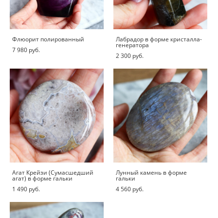
Флюорит полированный
Лабрадор в форме кристалла-
генератора
7 980 pуб.
2 300 pуб.
Агат Крейзи (Сумасшедший
Лунный камень в форме
агат) в форме гальки
гальки
1 490 pуб.
4 560 pуб.