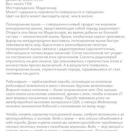
Вес: около 150г
Месторождение: Мадагаскар
Может содержать неровности поверхности и трещинки.
Цвет на фото может выглядеть ярче, чем в жизни.
Полихромная яшма — совершенно новый продукт на мировом
минеральном рынке, представляющая собой породу радиолярит.
Открыта она была на Мадагаскаре, во время добычи ее близкой
сестры — океанической яшмы. Яркие, необычные камни произвели
фурор на международных выставках, полихромная яшма быстро
завоевала весь мир. Красочная и разнообразная палитра
полихромной яшмы связана с радиоляриями (одноклеточные,
обитающие в теплых водах океанов). Сотни миллионов лет уходят
на построение скелетов этих организмов. Скелеты радиолярий
опускались на дно океана, где смешивались с кремнистым илом и
множеством прочих включений. А в результате появилась
полихромная яшма, изумительная порода, скрывавшаяся от глаз
человека так долго.
Радиолярит — глубоководная порода, состоящая из останков
радиолярий (планктон) в смеси с многими другими включениями.
Возраст таких останков — более полумиллиона лет. Они прошли
через такое количество изменений, времен и эпох, чтобы в нашем 21
веке впервые показаться человеку. Порода завоевала успех на
международной выставке минералов в США, и теперь Мадагаскар
активно занимается добычей и поставками по всему миру.
Чтобы понять характер полихромной яшмы, следует вспомнить о ее
месторождении и составе. Вода и земля — эти стихии объединяет в
себе порода. Даже в цвете камня мы можем проследить чередование
теплых песочных тонов с холодными морскими. Вода — мир эмоций и
чувств, земля — стабильность и ответственность. Полихромная