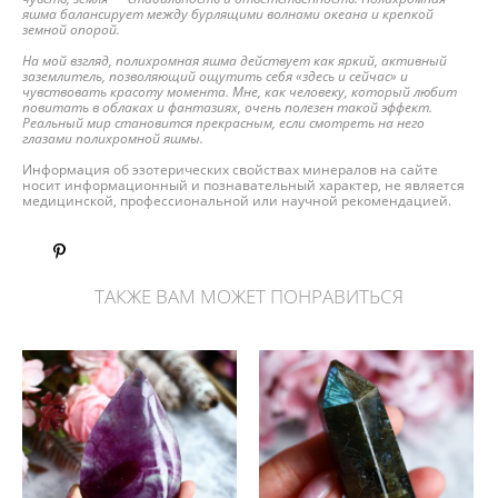
яшма балансирует между бурлящими волнами океана и крепкой
земной опорой.
На мой взгляд, полихромная яшма действует как яркий, активный
заземлитель, позволяющий ощутить себя «здесь и сейчас» и
чувствовать красоту момента. Мне, как человеку, который любит
повитать в облаках и фантазиях, очень полезен такой эффект.
Реальный мир становится прекрасным, если смотреть на него
глазами полихромной яшмы.
Информация об эзотерических свойствах минералов на сайте
носит информационный и познавательный характер, не является
медицинской, профессиональной или научной рекомендацией.
ТАКЖЕ ВАМ МОЖЕТ ПОНРАВИТЬСЯ