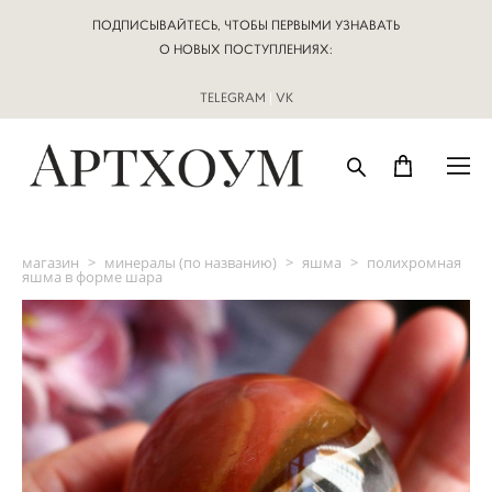
ПОДПИСЫВАЙТЕСЬ, ЧТОБЫ ПЕРВЫМИ УЗНАВАТЬ
О НОВЫХ ПОСТУПЛЕНИЯХ:
TELEGRAM
|
VK
магазин
>
минералы (по названию)
>
яшма
>
полихромная
яшма в форме шара