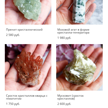
Пренит кристаллический
Моховой агат в форме
кристалла-генератора
2 580 pуб.
1 980 pуб.
Сросток кристаллов кварца с
Мусковит (сросток
гематитом
кристаллов)
1 750 pуб.
2 600 pуб.