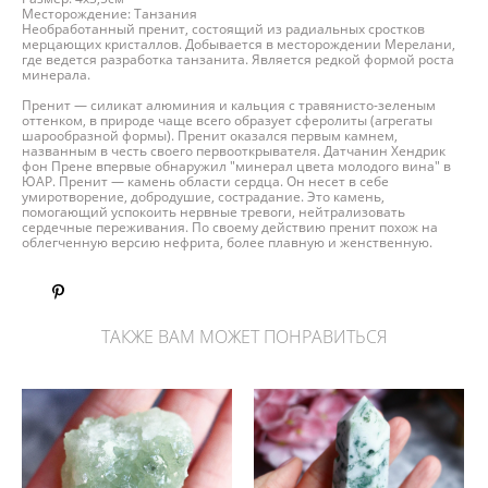
Месторождение: Танзания
Необработанный пренит, состоящий из радиальных сростков
мерцающих кристаллов. Добывается в месторождении Мерелани,
где ведется разработка танзанита. Является редкой формой роста
минерала.
Пренит — силикат алюминия и кальция с травянисто-зеленым
оттенком, в природе чаще всего образует сферолиты (агрегаты
шарообразной формы). Пренит оказался первым камнем,
названным в честь своего первооткрывателя. Датчанин Хендрик
фон Прене впервые обнаружил "минерал цвета молодого вина" в
ЮАР. Пренит — камень области сердца. Он несет в себе
умиротворение, добродушие, сострадание. Это камень,
помогающий успокоить нервные тревоги, нейтрализовать
сердечные переживания. По своему действию пренит похож на
облегченную версию нефрита, более плавную и женственную.
ТАКЖЕ ВАМ МОЖЕТ ПОНРАВИТЬСЯ