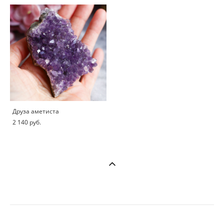
Друза аметиста
2 140 pуб.