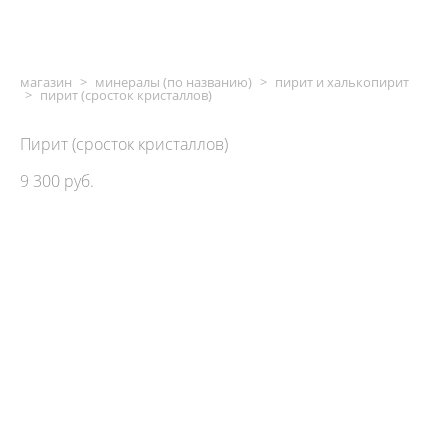
магазин
>
минералы (по названию)
>
пирит и халькопирит
>
пирит (сросток кристаллов)
Пирит (сросток кристаллов)
9 300 pуб.