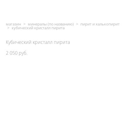
магазин
>
минералы (по названию)
>
пирит и халькопирит
>
кубический кристалл пирита
Кубический кристалл пирита
2 050 pуб.