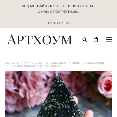
ПОДПИСЫВАЙТЕСЬ, ЧТОБЫ ПЕРВЫМИ УЗНАВАТЬ
О НОВЫХ ПОСТУПЛЕНИЯХ:
TELEGRAM
|
VK
магазин
>
минералы (по названию)
>
пирит и халькопирит
>
пирит в породе в форме ромба