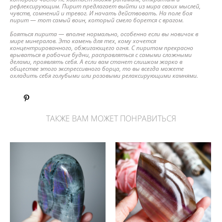
рефлексирующим. Пирит предлагает выйти из мира своих мыслей,
чувств, сомнений и тревог. И начать действовать. На поле боя
пирит — тот самый воин, который смело борется с врагом.
Бояться пирита — вполне нормально, особенно если вы новичок в
мире минералов. Это камень для тех, кому хочется
концентрированного, обжигающего огня. С пиритом прекрасно
врываться в рабочие будни, расправляться с самыми сложными
делами, проявлять себя. А если вам станет слишком жарко в
обществе этого экспрессивного борца, то вы всегда можете
охладить себя голубыми или розовыми релаксирующими камнями.
ТАКЖЕ ВАМ МОЖЕТ ПОНРАВИТЬСЯ