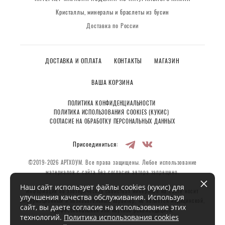
Кристаллы, минералы и браслеты из бусин
Доставка по России
ДОСТАВКА И ОПЛАТА
КОНТАКТЫ
МАГАЗИН
ВАША КОРЗИНА
ПОЛИТИКА КОНФИДЕНЦИАЛЬНОСТИ
ПОЛИТИКА ИСПОЛЬЗОВАНИЯ COOKIES (КУКИС)
СОГЛАСИЕ НА ОБРАБОТКУ ПЕРСОНАЛЬНЫХ ДАННЫХ
Присоединиться:
©2019-2026 АРТХОУМ. Все права защищены. Любое использование
материалов с сайта без согласия автора запрещено.
Наш сайт использует файлы cookies (кукис) для
Информация об эзотерических свойствах минералов на сайте носит
улучшения качества обслуживания. Используя
информационный и познавательный характер, не является медицинской,
сайт, вы даете согласие на использование этих
профессиональной или научной рекомендацией.
технологий.
Политика использования cookies