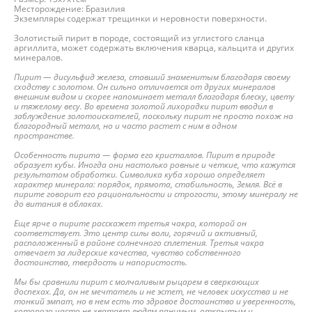
Месторождение: Бразилия
Экземпляры содержат трещинки и неровности поверхности.
Золотистый пирит в породе, состоящий из углистого сланца
аргиллита, может содержать включения кварца, кальцита и других
минералов.
Пирит — дисульфид железа, ставший знаменитым благодаря своему
сходству с золотом. Он сильно отличается от других минералов
внешним видом и скорее напоминает металл благодаря блеску, цвету
и тяжелому весу. Во времена золотой лихорадки пирит вводил в
заблуждение золотоискателей, поскольку пирит не просто похож на
благородный металл, но и часто растет с ним в одном
пространстве.
Особенность пирита — форма его кристаллов. Пирит в природе
образует кубы. Иногда они настолько ровные и четкие, что кажутся
результатом обработки. Символика куба хорошо определяет
характер минерала: порядок, прямота, стабильность, Земля. Всё в
пирите говорит его рациональности и строгости, этому минералу не
до витания в облаках.
Еще ярче о пирите расскажет третья чакра, которой он
соответствует. Это центр силы воли, горячий и активный,
расположенный в районе солнечного сплетения. Третья чакра
отвечает за лидерские качества, чувство собственного
достоинства, твердость и напористость.
Мы бы сравнили пирит с молчаливым рыцарем в сверкающих
доспехах. Да, он не мечтатель и не эстет, не человек искусства и не
тонкий эмпат, но в нем есть то здравое достоинство и уверенность,
которого часто не хватает людям ранимым, открытым и