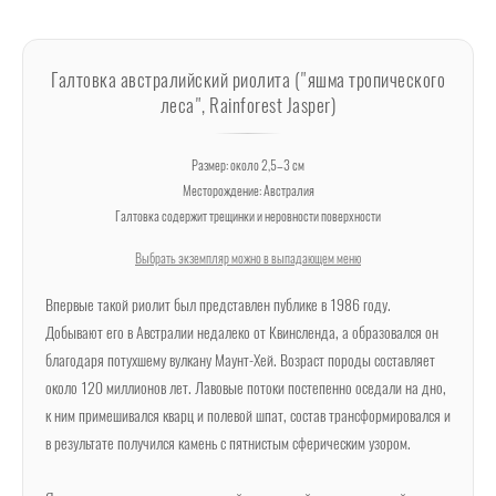
Галтовка австралийский риолита ("яшма тропического
леса", Rainforest Jasper)
Размер: около 2,5–3 см
Месторождение: Австралия
Галтовка содержит трещинки и неровности поверхности
Выбрать экземпляр можно в выпадающем меню
Впервые такой риолит был представлен публике в 1986 году.
Добывают его в Австралии недалеко от Квинсленда, а образовался он
благодаря потухшему вулкану Маунт-Хей. Возраст породы составляет
около 120 миллионов лет. Лавовые потоки постепенно оседали на дно,
к ним примешивался кварц и полевой шпат, состав трансформировался и
в результате получился камень с пятнистым сферическим узором.