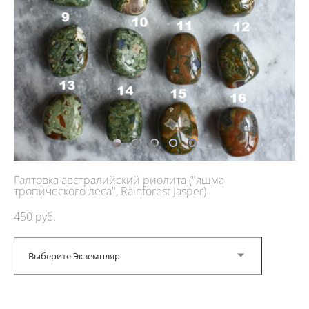
Галтовка австралийский риолита ("яшма
тропического леса", Rainforest Jasper)
450 pуб.
Выберите Экземпляр
ДОБАВИТЬ В КОРЗИНУ