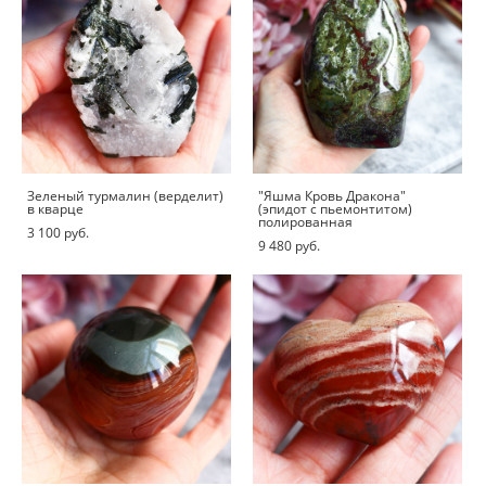
Зеленый турмалин (верделит)
"Яшма Кровь Дракона"
в кварце
(эпидот с пьемонтитом)
полированная
3 100 pуб.
9 480 pуб.