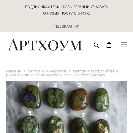
ПОДПИСЫВАЙТЕСЬ, ЧТОБЫ ПЕРВЫМИ УЗНАВАТЬ
О НОВЫХ ПОСТУПЛЕНИЯХ:
TELEGRAM
|
VK
магазин
>
галтовка минералов
>
галтовка австралийский
риолита ("яшма тропического леса", rainforest jasper)