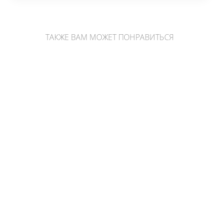
ТАКЖЕ ВАМ МОЖЕТ ПОНРАВИТЬСЯ
Друза аметиста
Друза аметиста
2 250 pуб.
2 300 pуб.
Аквамарин (голубой берилл) в форме гальки
1 600 pуб.
Кристалл дымчатого кварца раухтопаза (плоское основание)
2 490 pуб.