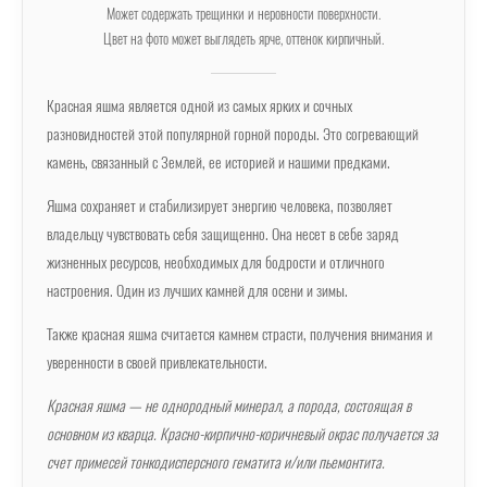
Может содержать трещинки и неровности поверхности.
Цвет на фото может выглядеть ярче, оттенок кирпичный.
Красная яшма является одной из самых ярких и сочных
разновидностей этой популярной горной породы. Это согревающий
камень, связанный с Землей, ее историей и нашими предками.
Яшма сохраняет и стабилизирует энергию человека, позволяет
владельцу чувствовать себя защищенно. Она несет в себе заряд
жизненных ресурсов, необходимых для бодрости и отличного
настроения. Один из лучших камней для осени и зимы.
Также красная яшма считается камнем страсти, получения внимания и
уверенности в своей привлекательности.
Красная яшма — не однородный минерал, а порода, состоящая в
основном из кварца. Красно-кирпично-коричневый окрас получается за
счет примесей тонкодисперсного гематита и/или пьемонтита.