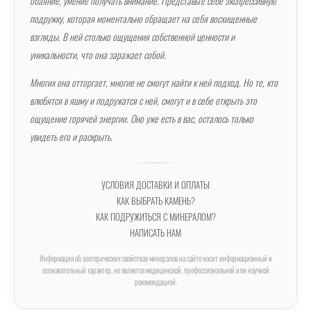
обаяние, умение получать внимание. Представьте себе экспрессивную
подружку, которая моментально обращает на себя восхищенные
взгляды. В ней столько ощущения собственной ценности и
уникальности, что она заражает собой.
Многих она отторгает, многие не смогут найти к ней подход. Но те, кто
влюбятся в яшму и подружатся с ней, смогут и в себе открыть это
ощущение горячей энергии. Оно уже есть в вас, осталось только
увидеть его и раскрыть.
УСЛОВИЯ ДОСТАВКИ И ОПЛАТЫ
КАК ВЫБРАТЬ КАМЕНЬ?
КАК ПОДРУЖИТЬСЯ С МИНЕРАЛОМ?
НАПИСАТЬ НАМ
Информация об эзотерических свойствах минералов на сайте носит информационный и
познавательный характер, не является медицинской, профессиональной или научной
рекомендацией.