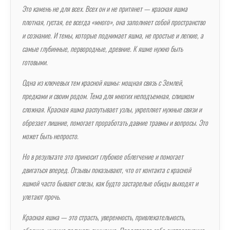
Это камень не для всех. Всех он и не притянет — красная яшма
плотная, густая, ее всегда «много», она заполняет собой пространство
и сознание. И темы, которые поднимает яшма, не простые и легкие, а
самые глубинные, первородные, древние. К яшме нужно быть
готовыми.
Одна из ключевых тем красной яшмы: мощная связь с Землей,
предками и своим родом. Тема для многих неподъемная, слишком
сложная. Красная яшма распутывает узлы, укрепляет нужные связи и
обрезает лишние, помогает проработать давние травмы и вопросы. Это
может быть непросто.
Но в результате это приносит глубокое облегчение и помогает
двигаться вперед. Отзывы показывают, что от контакта с красной
яшмой часто бывают слезы, как будто застарелые обиды выходят и
улетают прочь.
Красная яшма — это страсть, уверенность, привлекательность,