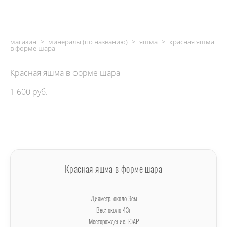
магазин
>
минералы (по названию)
>
яшма
>
красная яшма
в форме шара
Красная яшма в форме шара
1 600 pуб.
ДОБАВИТЬ В КОРЗИНУ
Красная яшма в форме шара
Диаметр: около 3см
Вес: около 43г
Месторождение: ЮАР