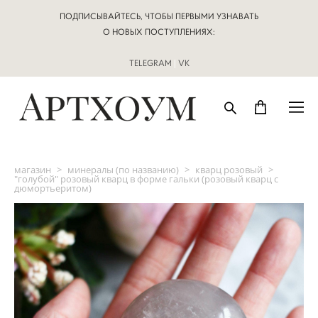
ПОДПИСЫВАЙТЕСЬ, ЧТОБЫ ПЕРВЫМИ УЗНАВАТЬ
О НОВЫХ ПОСТУПЛЕНИЯХ:
TELEGRAM
|
VK
магазин
>
минералы (по названию)
>
кварц розовый
>
"голубой" розовый кварц в форме гальки (розовый кварц с
дюмортьеритом)