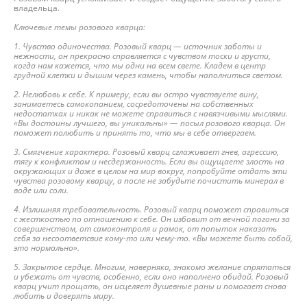
владельца.
Ключевые темы розового кварца:
1. Чувство одиночества. Розовый кварц — источник заботы и
нежности, он прекрасно справляется с чувством тоски и грусти,
когда нам кажется, что мы одни на всем свете. Кладем в центр
грудной клетки и дышим через камень, чтобы наполниться светом.
2. Нелюбовь к себе. К примеру, если вы остро чувствуете вину,
занимаетесь самокопанием, сосредоточены на собственных
недостатках и никак не можете справиться с навязчивыми мыслями.
«Вы достоины лучшего, вы уникальны» — посыл розового кварца. Он
поможет полюбить и принять то, что мы в себе отвергаем.
3. Смягчение характера. Розовый кварц сглаживает гнев, агрессию,
тягу к конфликтам и несдержанность. Если вы ощущаете злость на
окружающих и даже в целом на мир вокруг, попробуйте отдать эти
чувства розовому кварцу, а после не забудьте почистить минерал в
воде или соли.
4. Излишняя требовательность. Розовый кварц поможет справиться
с жесткостью по отношению к себе. Он избавит от вечной погони за
совершенством, от самоконтроля и рамок, от попыток наказать
себя за несоответсвие кому-то или чему-то. «Вы можете быть собой,
это нормально».
5. Закрытое сердце. Многим, наверняка, знакомо желание спрятаться
и убежать от чувств, особенно, если оно наполнено обидой. Розовый
кварц учит прощать, он исцеляет душевные раны и помогает снова
любить и доверять миру.