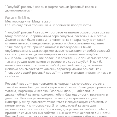
"Голубой" розовый кварц в форме гальки (розовый кварц с
дюмортьеритом)
Размер: 5х4,5 см
Месторождение: Мадагаскар
Галька содержит трещинки и неровности поверхности.
"Голубой" розовый кварц — торговое название розового кварца из
Мадагаскара с непривычным серо-голубым, пастельным цветом.
Долгое время было совсем непонятно, как кварц получает такой
оттенок вместо стандартного розового. Относительно недавно
"blue rose quartz" прошел анализ и исследования были
опубликованы: мадагаскарское сырье представляет собой розовый
кварц с примесью дюмортьерита — знакомого нам голубого
минерала. Экстратонкие волокна в сочетании с примесью железа и
титана уводят цвет камня от розового в серо-голубой. И как бы
нелепо не звучал термин «голубой розовый кварц», он вполне
неплохо описывает этот камень. Характер можно описать как
"повзрослевший розовый кварц" — в нем меньше инфантилизма и
слабости.
Розовый кварц — разновидность кварца нежно-розового цвета.
Такой оттенок бесцветный кварц приобретает благодаря примесям
титана, марганца и железа. Розовый кварц — абсолютно
дружелюбный камень, символ любви, благодарности, принятия и
доверия. Нежная разновидность кварца открывает сердце
навстречу миру, помогает относиться к окружающим событиям с
пониманием и милосердием. Это прекрасный камень для
укрепления отношений с близкими, для развития любви к себе и
принятия самых разных собственных качеств и аспектов личности.
Розовый кварц успокаивает и создает ощущение заботы у своего