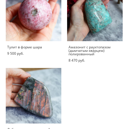
Тулит в форме шара
Амазонит с раухтопазом
(дымчатым кварцем)
9 500 pуб.
полированный
8 470 pуб.