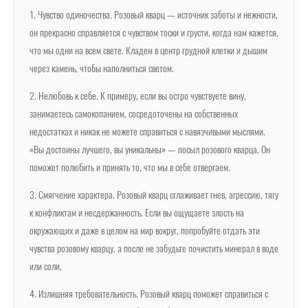
1. Чувство одиночества. Розовый кварц — источник заботы и нежности,
он прекрасно справляется с чувством тоски и грусти, когда нам кажется,
что мы одни на всем свете. Кладем в центр грудной клетки и дышим
через камень, чтобы наполниться светом.
2. Нелюбовь к себе. К примеру, если вы остро чувствуете вину,
занимаетесь самокопанием, сосредоточены на собственных
недостатках и никак не можете справиться с навязчивыми мыслями.
«Вы достоины лучшего, вы уникальны» — посыл розового кварца. Он
поможет полюбить и принять то, что мы в себе отвергаем.
3. Смягчение характера. Розовый кварц сглаживает гнев, агрессию, тягу
к конфликтам и несдержанность. Если вы ощущаете злость на
окружающих и даже в целом на мир вокруг, попробуйте отдать эти
чувства розовому кварцу, а после не забудьте почистить минерал в воде
или соли.
4. Излишняя требовательность. Розовый кварц поможет справиться с