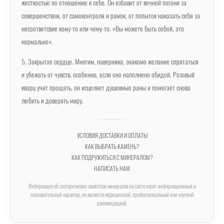
жесткостью по отношению к себе. Он избавит от вечной погони за
совершенством, от самоконтроля и рамок, от попыток наказать себя за
несоответсвие кому-то или чему-то. «Вы можете быть собой, это
нормально».
5. Закрытое сердце. Многим, наверняка, знакомо желание спрятаться
и убежать от чувств, особенно, если оно наполнено обидой. Розовый
кварц учит прощать, он исцеляет душевные раны и помогает снова
любить и доверять миру.
УСЛОВИЯ ДОСТАВКИ И ОПЛАТЫ
КАК ВЫБРАТЬ КАМЕНЬ?
КАК ПОДРУЖИТЬСЯ С МИНЕРАЛОМ?
НАПИСАТЬ НАМ
Информация об эзотерических свойствах минералов на сайте носит информационный и
познавательный характер, не является медицинской, профессиональной или научной
рекомендацией.