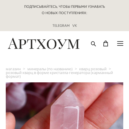
ПОДПИСЫВАЙТЕСЬ, ЧТОБЫ ПЕРВЫМИ УЗНАВАТЬ
О НОВЫХ ПОСТУПЛЕНИЯХ:
TELEGRAM
|
VK
магазин
>
минералы (по названию)
>
кварц розовый
>
розовый кварц в форме кристалла-генератора (карманный
формат)