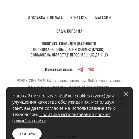
ДОСТАВКА И ОПЛАТА
КОНТАКТЫ
МАГАЗИН
ВАША КОРЗИНА
ПОЛИТИКА КОНФИДЕНЦИАЛЬНОСТИ
ПОЛИТИКА ИСПОЛЬЗОВАНИЯ COOKIES (КУКИС)
СОГЛАСИЕ НА ОБРАБОТКУ ПЕРСОНАЛЬНЫХ ДАННЫХ
Присоединиться:
©2019-2026 АРТХОУМ. Все права защищены. Любое использование
материалов с сайта без согласия автора запрещено.
Наш сайт использует файлы cookies (кукис) для
Информация об эзотерических свойствах минералов на сайте носит
улучшения качества обслуживания. Используя
информационный и познавательный характер, не является медицинской,
сайт, вы даете согласие на использование этих
профессиональной или научной рекомендацией.
технологий.
Политика использования cookies
(кукис) на сайте
.
Принять
сайт от vigbo