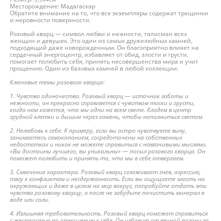
Месторождение: Мадагаскар
Обратите внимание на то, что все экземпляры содержат трещинки
и неровности поверхности.
Розовый кварц — символ любви и нежности, талисман всех
женщин и девушек. Это один из самых дружелюбных камней,
подходящий даже новорожденным. Он благоприятно влияет на
сердечный энергоцентр, избавляет от обид, злости и грусти,
помогает полюбить себя, принять несовершенства мира и учит
прощению. Один из базовых камней в любой коллекции.
Ключевые темы розового кварца:
1. Чувство одиночества. Розовый кварц — источник заботы и
нежности, он прекрасно справляется с чувством тоски и грусти,
когда нам кажется, что мы одни на всем свете. Кладем в центр
грудной клетки и дышим через камень, чтобы наполниться светом.
2. Нелюбовь к себе. К примеру, если вы остро чувствуете вину,
занимаетесь самокопанием, сосредоточены на собственных
недостатках и никак не можете справиться с навязчивыми мыслями.
«Вы достоины лучшего, вы уникальны» — посыл розового кварца. Он
поможет полюбить и принять то, что мы в себе отвергаем.
3. Смягчение характера. Розовый кварц сглаживает гнев, агрессию,
тягу к конфликтам и несдержанность. Если вы ощущаете злость на
окружающих и даже в целом на мир вокруг, попробуйте отдать эти
чувства розовому кварцу, а после не забудьте почистить минерал в
воде или соли.
4. Излишняя требовательность. Розовый кварц поможет справиться
с жесткостью по отношению к себе. Он избавит от вечной погони за