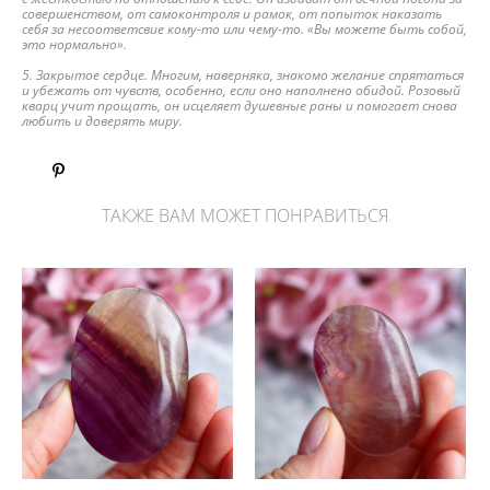
совершенством, от самоконтроля и рамок, от попыток наказать
себя за несоответсвие кому-то или чему-то. «Вы можете быть собой,
это нормально».
5. Закрытое сердце. Многим, наверняка, знакомо желание спрятаться
и убежать от чувств, особенно, если оно наполнено обидой. Розовый
кварц учит прощать, он исцеляет душевные раны и помогает снова
любить и доверять миру.
ТАКЖЕ ВАМ МОЖЕТ ПОНРАВИТЬСЯ