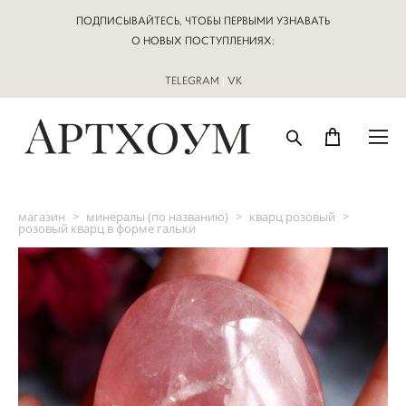
ПОДПИСЫВАЙТЕСЬ, ЧТОБЫ ПЕРВЫМИ УЗНАВАТЬ
О НОВЫХ ПОСТУПЛЕНИЯХ:
TELEGRAM
|
VK
магазин
>
минералы (по названию)
>
кварц розовый
>
розовый кварц в форме гальки