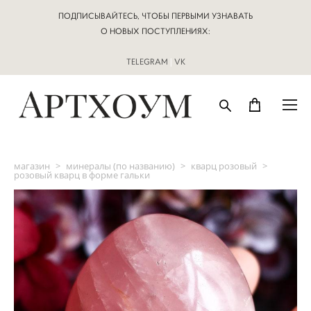
ПОДПИСЫВАЙТЕСЬ, ЧТОБЫ ПЕРВЫМИ УЗНАВАТЬ
О НОВЫХ ПОСТУПЛЕНИЯХ:
TELEGRAM
|
VK
магазин
>
минералы (по названию)
>
кварц розовый
>
розовый кварц в форме гальки