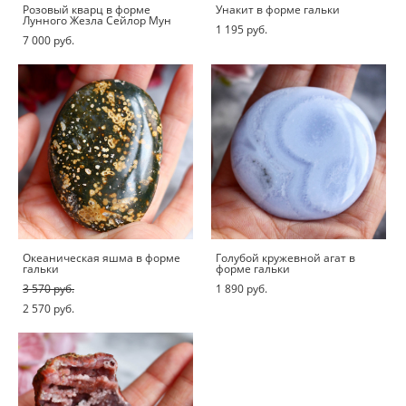
Розовый кварц в форме
Унакит в форме гальки
Лунного Жезла Сейлор Мун
1 195 pуб.
7 000 pуб.
Океаническая яшма в форме
Голубой кружевной агат в
гальки
форме гальки
3 570 pуб.
1 890 pуб.
2 570 pуб.