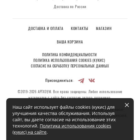
Доставка по России
ДОСТАВКА И ОПЛАТА
КОНТАКТЫ
МАГАЗИН
ВАША КОРЗИНА
ПОЛИТИКА КОНФИДЕНЦИАЛЬНОСТИ
ПОЛИТИКА ИСПОЛЬЗОВАНИЯ COOKIES (КУКИС)
СОГЛАСИЕ НА ОБРАБОТКУ ПЕРСОНАЛЬНЫХ ДАННЫХ
Присоединиться:
©2019-2026 АРТХОУМ. Все права защищены. Любое использование
материалов с сайта без согласия автора запрещено.
Наш сайт использует файлы cookies (кукис) для
Информация об эзотерических свойствах минералов на сайте носит
улучшения качества обслуживания. Используя
информационный и познавательный характер, не является медицинской,
сайт, вы даете согласие на использование этих
профессиональной или научной рекомендацией.
технологий.
Политика использования cookies
(кукис) на сайте
.