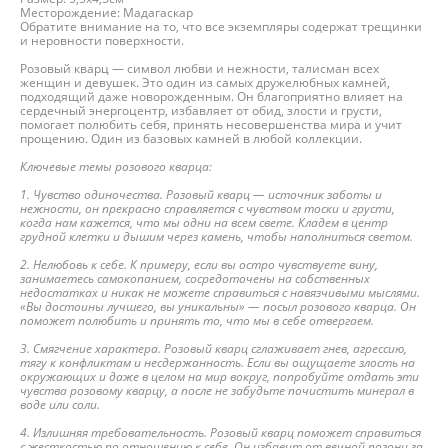
Месторождение: Мадагаскар
Обратите внимание на то, что все экземпляры содержат трещинки
и неровности поверхности.
Розовый кварц — символ любви и нежности, талисман всех
женщин и девушек. Это один из самых дружелюбных камней,
подходящий даже новорожденным. Он благоприятно влияет на
сердечный энергоцентр, избавляет от обид, злости и грусти,
помогает полюбить себя, принять несовершенства мира и учит
прощению. Один из базовых камней в любой коллекции.
Ключевые темы розового кварца:
1. Чувство одиночества. Розовый кварц — источник заботы и
нежности, он прекрасно справляется с чувством тоски и грусти,
когда нам кажется, что мы одни на всем свете. Кладем в центр
грудной клетки и дышим через камень, чтобы наполниться светом.
2. Нелюбовь к себе. К примеру, если вы остро чувствуете вину,
занимаетесь самокопанием, сосредоточены на собственных
недостатках и никак не можете справиться с навязчивыми мыслями.
«Вы достоины лучшего, вы уникальны» — посыл розового кварца. Он
поможет полюбить и принять то, что мы в себе отвергаем.
3. Смягчение характера. Розовый кварц сглаживает гнев, агрессию,
тягу к конфликтам и несдержанность. Если вы ощущаете злость на
окружающих и даже в целом на мир вокруг, попробуйте отдать эти
чувства розовому кварцу, а после не забудьте почистить минерал в
воде или соли.
4. Излишняя требовательность. Розовый кварц поможет справиться
с жесткостью по отношению к себе. Он избавит от вечной погони за