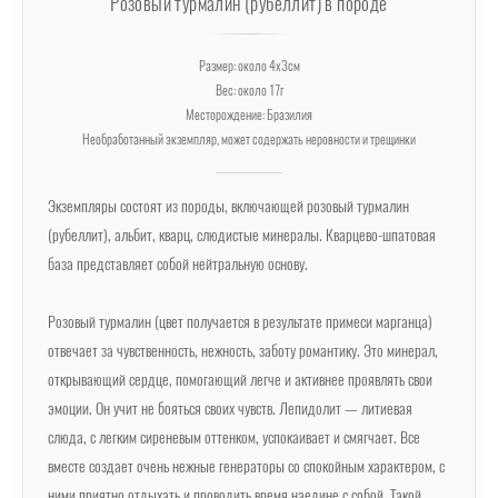
Розовый турмалин (рубеллит) в породе
Размер: около 4х3см
Вес: около 17г
Месторождение: Бразилия
Необработанный экземпляр, может содержать неровности и трещинки
Экземпляры состоят из породы, включающей розовый турмалин
(рубеллит), альбит, кварц, слюдистые минералы. Кварцево-шпатовая
база представляет собой нейтральную основу.
Розовый турмалин (цвет получается в результате примеси марганца)
отвечает за чувственность, нежность, заботу романтику. Это минерал,
открывающий сердце, помогающий легче и активнее проявлять свои
эмоции. Он учит не бояться своих чувств. Лепидолит — литиевая
слюда, с легким сиреневым оттенком, успокаивает и смягчает. Все
вместе создает очень нежные генераторы со спокойным характером, с
ними приятно отдыхать и проводить время наедине с собой. Такой