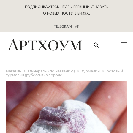
ПОДПИСЫВАЙТЕСЬ, ЧТОБЫ ПЕРВЫМИ УЗНАВАТЬ
О НОВЫХ ПОСТУПЛЕНИЯХ:
TELEGRAM
|
VK
магазин
>
минералы (по названию)
>
турмалин
>
розовый
турмалин (рубеллит) в породе