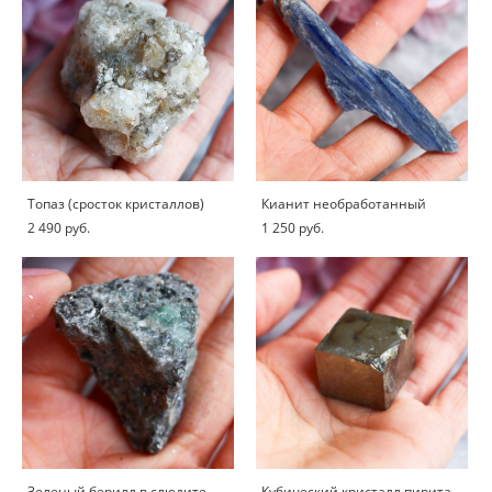
Топаз (сросток кристаллов)
Кианит необработанный
2 490 pуб.
1 250 pуб.
Зеленый берилл в слюдите
Кубический кристалл пирита