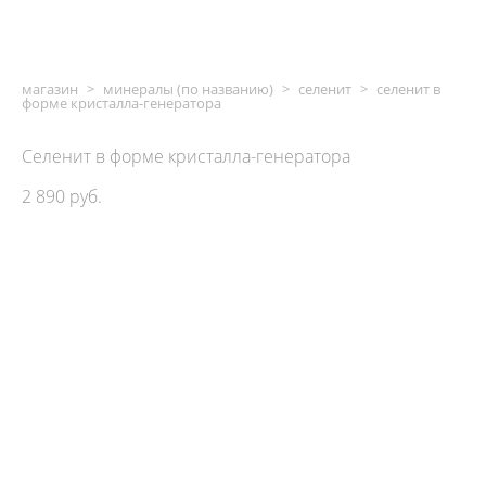
магазин
>
минералы (по названию)
>
селенит
>
селенит в
форме кристалла-генератора
Селенит в форме кристалла-генератора
2 890 pуб.