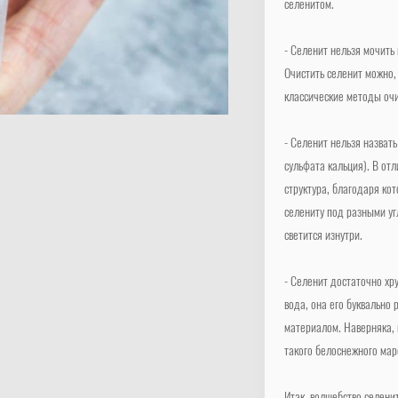
селенитом.
- Селенит нельзя мочить 
Очистить селенит можно,
классические методы очи
- Селенит нельзя назват
сульфата кальция). В отл
структура, благодаря ко
селениту под разными уг
светится изнутри.
- Селенит достаточно хр
вода, она его буквально
материалом. Наверняка, в
такого белоснежного мар