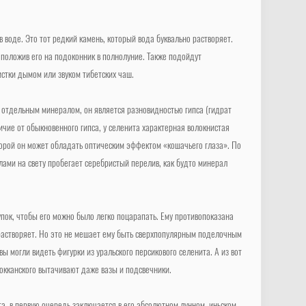
в воде. Это тот редкий камень, который вода буквально растворяет.
 положив его на подоконник в полнолуние. Также подойдут
стки дымом или звуком тибетских чаш.
ь отдельным минералом, он является разновидностью гипса (гидрат
ичие от обыкновенного гипса, у селенита характерная волокнистая
торой он может обладать оптическим эффектом «кошачьего глаза». По
лами на свету пробегает серебристый перелив, как будто минерал
упок, чтобы его можно было легко поцарапать. Ему противопоказана
 растворяет. Но это не мешает ему быть сверхпопулярным поделочным
ы могли видеть фигурки из уральского персикового селенита. А из вот
окканского вытачивают даже вазы и подсвечники.