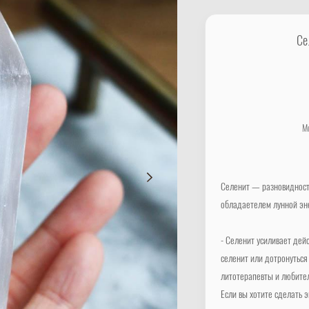
Се
Мо
Селенит — разновидность
обладаетелем лунной эне
- Селенит усиливает дей
селенит или дотронуться
литотерапевты и любител
Если вы хотите сделать э