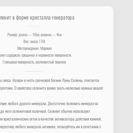
ленит в форме кристалла-генератора
Размер: длина — 10см, ширина — 4см
Вес: около 170г
Месторождение: Марокко
жет содержать трещинки и неровности поверхности.
Глянцевая поверхность, шелковистый перелив
 гипса. Назван в честь греческой богини Луны Селены, считается
ргетики. О свойствах селенита важно знать несколько важных вещей:
ствие любого другого минерала. Достаточно положить минерал на
 до него селенитовой палочкой. Селенит обычно используют
и кристаллических сеток в качестве активизатора действия камней.
нергетику любого минерала активнее, пользуйтесь им в сочетании с