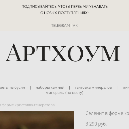
ПОДПИСЫВАЙТЕСЬ, ЧТОБЫ ПЕРВЫМИ УЗНАВАТЬ
О НОВЫХ ПОСТУПЛЕНИЯХ:
TELEGRAM
|
VK
леты из бусин
|
наборы камней
|
галтовка минералов
|
мин
минералы (по цвету)
в форме кристалла-генератора
Селенит в форме к
3 290 pуб.