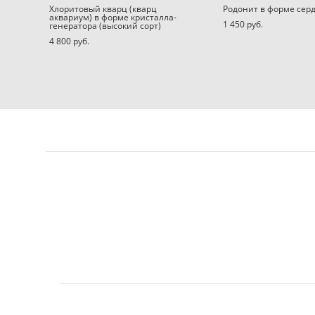
Хлоритовый кварц (кварц
Родонит в форме сер
аквариум) в форме кристалла-
1 450 pуб.
генератора (высокий сорт)
4 800 pуб.