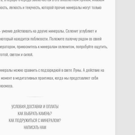
та, в первую очередь заключается в его абсолютном лунном, иньском
кость, легкость и текучесть, которой прочие минералы могут только
умение действовать на другие минералы. Селенит углубляет и
 который находится поблизости. Положите палочку рядом со своей
енератором, прикоснитесь к минералам селенитом, попробуйте ощутить,
тотой, светом и силой.
инералы можно сравнить с подзарядкой в свете Луны. А действие на
 момент в медитативных практиках, когда мы представляет себя
космоса.
УСЛОВИЯ ДОСТАВКИ И ОПЛАТЫ
КАК ВЫБРАТЬ КАМЕНЬ?
КАК ПОДРУЖИТЬСЯ С МИНЕРАЛОМ?
НАПИСАТЬ НАМ