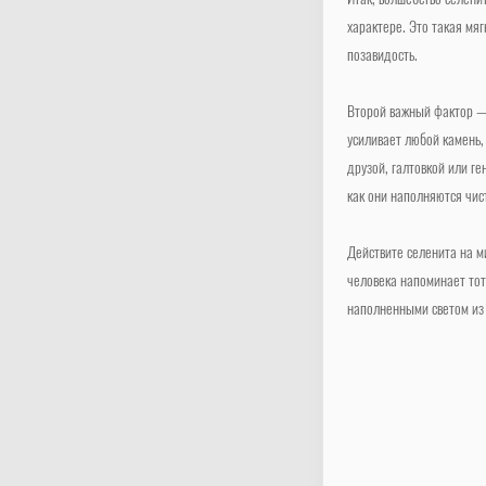
Итак, волшебство селени
характере. Это такая мяг
позавидость.
Второй важный фактор — 
усиливает любой камень,
друзой, галтовкой или г
как они наполняются чис
Действите селенита на м
человека напоминает тот
наполненными светом из 