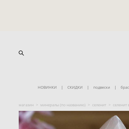
НОВИНКИ
|
СКИДКИ
|
подвески
|
брас
магазин
>
минералы (по названию)
>
селенит
>
селенит 