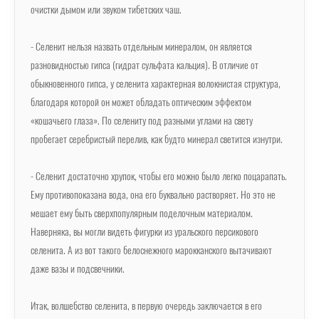
очистки дымом или звуком тибетских чаш.
- Селенит нельзя назвать отдельным минералом, он является
разновидностью гипса (гидрат сульфата кальция). В отличие от
обыкновенного гипса, у селенита характерная волокнистая структура,
благодаря которой он может обладать оптическим эффектом
«кошачьего глаза». По селениту под разными углами на свету
пробегает серебристый перелив, как будто минерал светится изнутри.
- Селенит достаточно хрупок, чтобы его можно было легко поцарапать.
Ему противопоказана вода, она его буквально растворяет. Но это не
мешает ему быть сверхпопулярным поделочным материалом.
Наверняка, вы могли видеть фигурки из уральского персикового
селенита. А из вот такого белоснежного марокканского вытачивают
даже вазы и подсвечники.
Итак, волшебство селенита, в первую очередь заключается в его