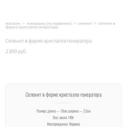
магазин
>
минералы (по названию)
>
селенит
>
селенит в
форме кристалла-генератора
Селенит в форме кристалла-генератора
2 890 pуб.
ДОБАВИТЬ В КОРЗИНУ
Селенит в форме кристалла-генератора
Размер: длина — 10см, ширина — 3,5см
Вес: около 148г
Месторождение: Марокко