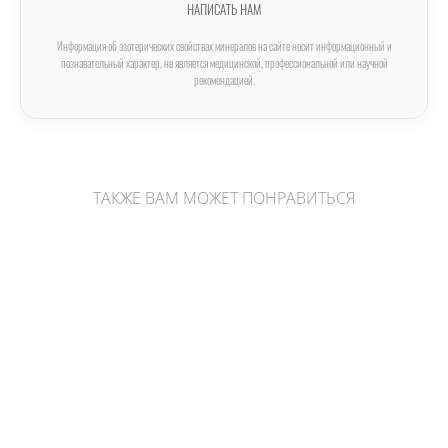
НАПИСАТЬ НАМ
Информация об эзотерических свойствах минералов на сайте носит информационный и
познавательный характер, не является медицинской, профессиональной или научной
рекомендацией.
ТАКЖЕ ВАМ МОЖЕТ ПОНРАВИТЬСЯ
Тигровый глаз в форме кристалла-генератора
1 740 pуб.
Фуксит с красным корундом в форме кристалла-генератора
2 800 pуб.