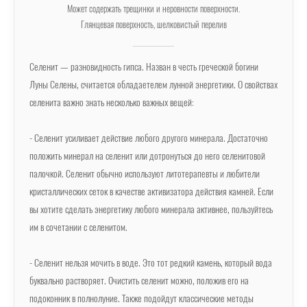
Может содержать трещинки и неровности поверхности.
Глянцевая поверхность, шелковистый перелив
Селенит — разновидность гипса. Назван в честь греческой богини
Луны Селены, считается обладаетелем лунной энергетики. О свойствах
селенита важно знать несколько важных вещей:
- Селенит усиливает действие любого другого минерала. Достаточно
положить минерал на селенит или дотронуться до него селенитовой
палочкой. Селенит обычно используют литотерапевты и любители
кристаллических сеток в качестве активизатора действия камней. Если
вы хотите сделать энергетику любого минерала активнее, пользуйтесь
им в сочетании с селенитом.
- Селенит нельзя мочить в воде. Это тот редкий камень, который вода
буквально растворяет. Очистить селенит можно, положив его на
подоконник в полнолуние. Также подойдут классические методы