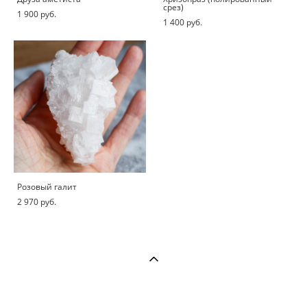
срез)
1 900 pуб.
1 400 pуб.
Розовый галит
2 970 pуб.