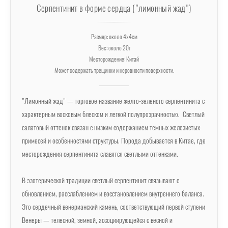
Серпентинит в форме сердца ("лимонный жад")
Размер: около 4х4см
Вес: около 20г
Месторождение: Китай
Может содержать трещинки и неровности поверхности.
"Лимонный жад" — торговое название желто-зеленого серпентинита с
характерным восковым блеском и легкой полупрозрачностью. Светлый
салатовый оттенок связан с низким содержанием темных железистых
примесей и особенностями структуры. Порода добывается в Китае, где
месторождения серпентинита славятся светлыми оттенками.
В эзотерической традиции светлый серпентинит связывают с
обновлением, расслаблением и восстановлением внутреннего баланса.
Это сердечный венерианский камень, соответствующий первой ступени
Венеры — телесной, земной, ассоциирующейся с весной и