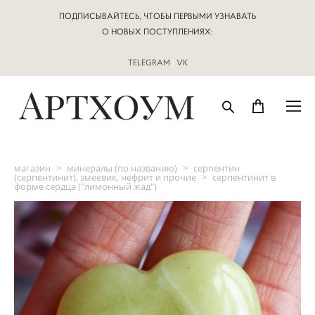
ПОДПИСЫВАЙТЕСЬ, ЧТОБЫ ПЕРВЫМИ УЗНАВАТЬ
О НОВЫХ ПОСТУПЛЕНИЯХ:
TELEGRAM
|
VK
магазин
>
минералы (по названию)
>
серпентин
(серпентинит), змеевик, нефрит и прочие
>
серпентинит в
форме сердца ("лимонный жад")