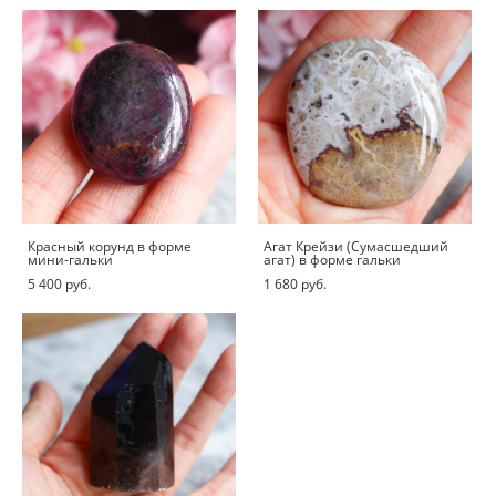
Красный корунд в форме
Агат Крейзи (Сумасшедший
мини-гальки
агат) в форме гальки
5 400 pуб.
1 680 pуб.