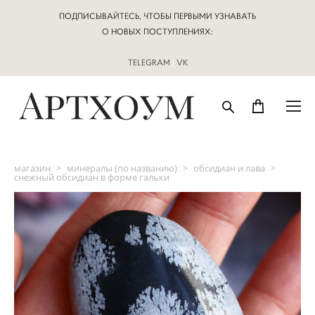
ПОДПИСЫВАЙТЕСЬ, ЧТОБЫ ПЕРВЫМИ УЗНАВАТЬ
О НОВЫХ ПОСТУПЛЕНИЯХ:
TELEGRAM
|
VK
магазин
>
минералы (по названию)
>
обсидиан и лава
>
снежный обсидиан в форме гальки