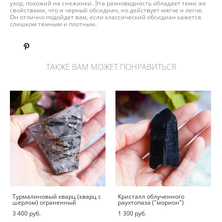
узор, похожий на снежинки. Эта разновидность обладает теми же
свойствами, что и черный обсидиан, но действует мягче и легче.
Он отлично подойдет вам, если классический обсидиан кажется
слишком темным и плотным.
ТАКЖЕ ВАМ МОЖЕТ ПОНРАВИТЬСЯ
Турмалиновый кварц (кварц с
Кристалл облученного
шерлом) ограненный
раухтопаза ("морион")
3 400 pуб.
1 300 pуб.