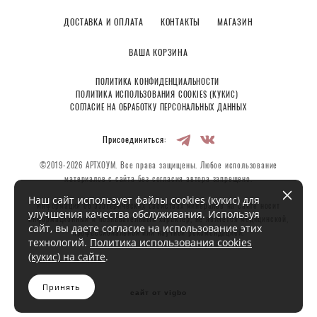
ДОСТАВКА И ОПЛАТА
КОНТАКТЫ
МАГАЗИН
ВАША КОРЗИНА
ПОЛИТИКА КОНФИДЕНЦИАЛЬНОСТИ
ПОЛИТИКА ИСПОЛЬЗОВАНИЯ COOKIES (КУКИС)
СОГЛАСИЕ НА ОБРАБОТКУ ПЕРСОНАЛЬНЫХ ДАННЫХ
Присоединиться:
©2019-2026 АРТХОУМ. Все права защищены. Любое использование
материалов с сайта без согласия автора запрещено.
Наш сайт использует файлы cookies (кукис) для
Информация об эзотерических свойствах минералов на сайте носит
улучшения качества обслуживания. Используя
информационный и познавательный характер, не является медицинской,
сайт, вы даете согласие на использование этих
профессиональной или научной рекомендацией.
технологий.
Политика использования cookies
(кукис) на сайте
.
Принять
сайт от vigbo