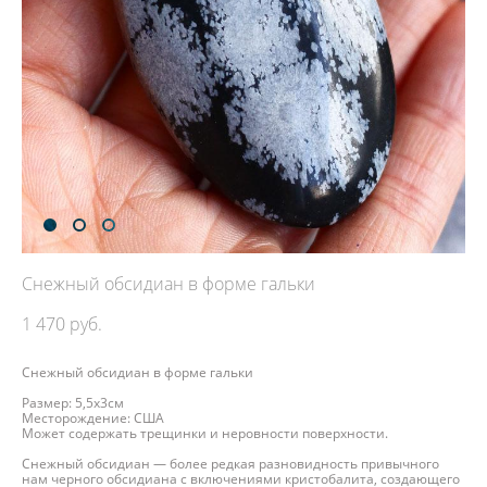
Снежный обсидиан в форме гальки
1 470 pуб.
Снежный обсидиан в форме гальки
Размер: 5,5х3см
Месторождение: США
Может содержать трещинки и неровности поверхности.
Снежный обсидиан — более редкая разновидность привычного
нам черного обсидиана с включениями кристобалита, создающего