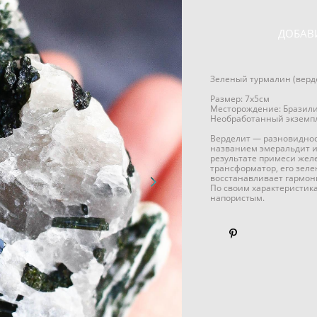
ДОБАВ
Зеленый турмалин (верде
Размер: 7х5см
Месторождение: Бразил
Необработанный экземпля
Верделит — разновидност
названием эмеральдит ил
результате примеси желе
трансформатор, его зеле
восстанавливает гармон
По своим характеристика
напористым.