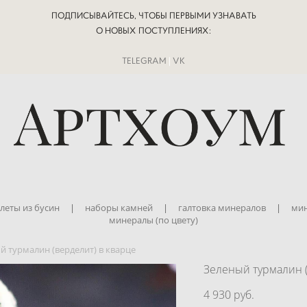
ПОДПИСЫВАЙТЕСЬ, ЧТОБЫ ПЕРВЫМИ УЗНАВАТЬ
О НОВЫХ ПОСТУПЛЕНИЯХ:
TELEGRAM
|
VK
леты из бусин
|
наборы камней
|
галтовка минералов
|
мин
минералы (по цвету)
й турмалин (верделит) в кварце
Зеленый турмалин (
4 930 pуб.