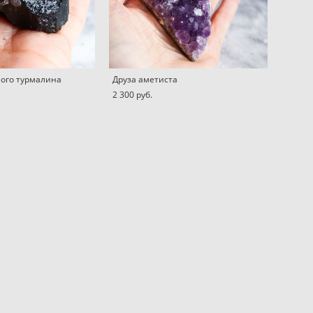
ного турмалина
Друза аметиста
2 300 pуб.