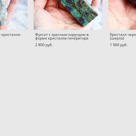
 кристалла-
Фуксит с красным корундом в
Кристалл чер
форме кристалла-генератора
(шерла)
2 800 pуб.
1 960 pуб.