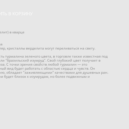
ИТЬ В КОРЗИНУ
лит) в кварце
ия
р, кристаллы верделита могут переливаться на свету.
ь турмалина зеленого цвета, в торговле также известная под
и "бразильский изумруд". Свой глубокий цвет получает в
за. С точки зрения свойств любой турмалин — это
ный вид будет работать с областью сердца и чувств. Он
ию, обладает "заживляющими" качествами для душевных ран.
м будет близок к изумрудам, но более подвижным и