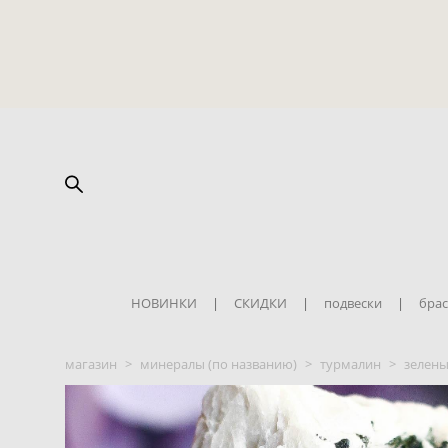
НОВИНКИ
|
СКИДКИ
|
подвески
|
брас
магазин
>
минералы (по названию)
>
турмалин
>
зелены