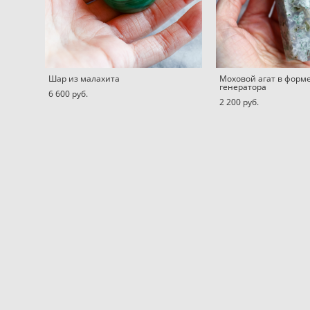
Шар из малахита
Моховой агат в форме
генератора
6 600 pуб.
2 200 pуб.