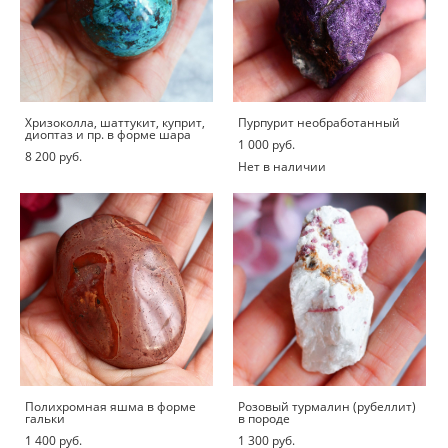
Хризоколла, шаттукит, куприт,
Пурпурит необработанный
диоптаз и пр. в форме шара
1 000 pуб.
8 200 pуб.
Нет в наличии
Полихромная яшма в форме
Розовый турмалин (рубеллит)
гальки
в породе
1 400 pуб.
1 300 pуб.