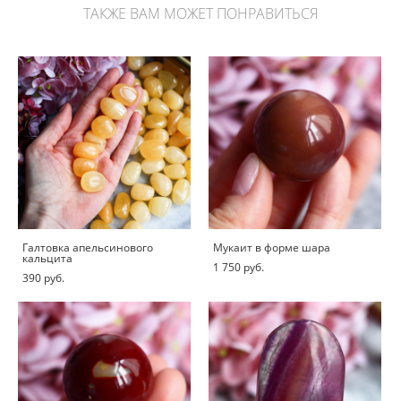
ТАКЖЕ ВАМ МОЖЕТ ПОНРАВИТЬСЯ
Галтовка апельсинового
Мукаит в форме шара
кальцита
1 750 pуб.
390 pуб.