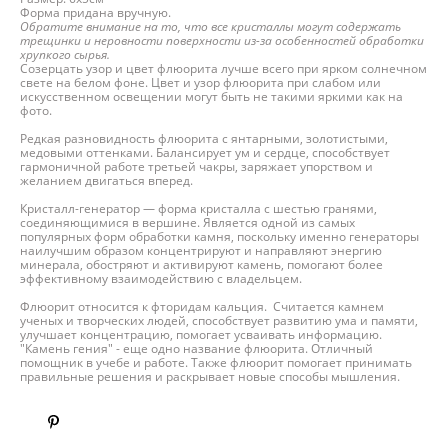
Форма придана вручную.
Обратите внимание на то, что все кристаллы могут содержать
трещинки и неровности поверхности из-за особенностей обработки
хрупкого сырья.
Созерцать узор и цвет флюорита лучше всего при ярком солнечном
свете на белом фоне. Цвет и узор флюорита при слабом или
искусственном освещении могут быть не такими яркими как на
фото.
Редкая разновидность флюорита с янтарными, золотистыми,
медовыми оттенками. Балансирует ум и сердце, способствует
гармоничной работе третьей чакры, заряжает упорством и
желанием двигаться вперед.
Кристалл-генератор — форма кристалла с шестью гранями,
соединяющимися в вершине. Является одной из самых
популярных форм обработки камня, поскольку именно генераторы
наилучшим образом концентрируют и направляют энергию
минерала, обостряют и активируют камень, помогают более
эффективному взаимодействию с владельцем.
Флюорит относится к фторидам кальция. Считается камнем
ученых и творческих людей, способствует развитию ума и памяти,
улучшает концентрацию, помогает усваивать информацию.
"Камень гения" - еще одно название флюорита. Отличный
помощник в учебе и работе. Также флюорит помогает принимать
правильные решения и раскрывает новые способы мышления.