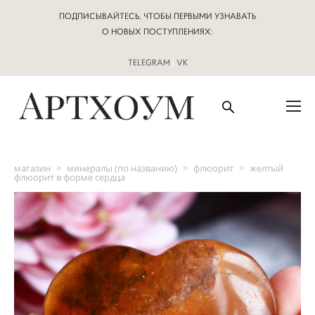
ПОДПИСЫВАЙТЕСЬ, ЧТОБЫ ПЕРВЫМИ УЗНАВАТЬ
О НОВЫХ ПОСТУПЛЕНИЯХ:
TELEGRAM
|
VK
магазин
>
минералы (по названию)
>
флюорит
>
желтый
флюорит в форме сердца