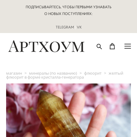
ПОДПИСЫВАЙТЕСЬ, ЧТОБЫ ПЕРВЫМИ УЗНАВАТЬ
О НОВЫХ ПОСТУПЛЕНИЯХ:
TELEGRAM
|
VK
магазин
>
минералы (по названию)
>
флюорит
>
желтый
флюорит в форме кристалла-генератора