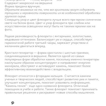
Содержит микроскол на вершине
Форма придана вручную.
Обратите внимание на то, что все кристаллы могут содержать
трещинки и неровности поверхности из-за особенностей обработки
хрупкого сырья.
Созерцать узор и цвет флюорита лучше всего при ярком солнечном
свете на белом фоне. Цвет и узор флюорита при слабом или
искусственном освещении могут быть не такими яркими как на
фото.
Редкая разновидность флюорита с янтарными, золотистыми,
медовыми оттенками. Балансирует ум и сердце, способствует
гармоничной работе третьей чакры, заряжает упорством и
желанием двигаться вперед.
Кристалл-генератор — форма кристалла с шестью гранями,
соединяющимися в вершине. Является одной из самых
популярных форм обработки камня, поскольку именно генераторы
наилучшим образом концентрируют и направляют энергию
минерала, обостряют и активируют камень, помогают более
эффективному взаимодействию с владельцем.
Флюорит относится к фторидам кальция. Считается камнем
ученых и творческих людей, способствует развитию ума и памяти,
улучшает концентрацию, помогает усваивать информацию.
"Камень гения" - еще одно название флюорита. Отличный
помощник в учебе и работе. Также флюорит помогает принимать
правильные решения и раскрывает новые способы мышления.