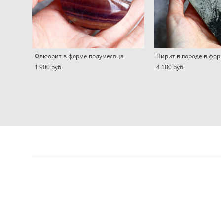
Флюорит в форме полумесяца
Пирит в породе в фо
1 900 pуб.
4 180 pуб.