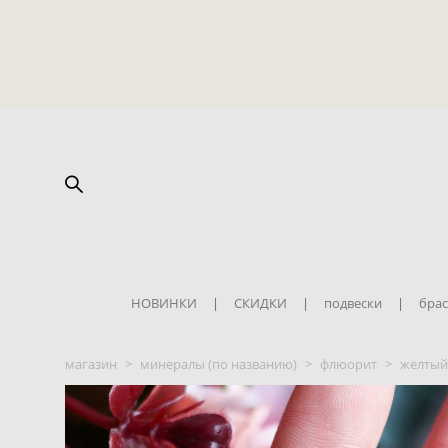
НОВИНКИ
|
СКИДКИ
|
подвески
|
брас
магазин
>
минералы (по названию)
>
флюорит
>
желтый