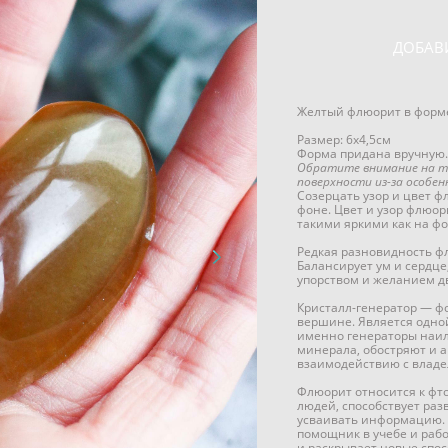
ДОБАВ
Желтый флюорит в форм
Размер: 6х4,5см
Форма придана вручную.
Обратите внимание на т
поверхности из-за особен
Созерцать узор и цвет ф
фоне. Цвет и узор флюор
такими яркими как на фо
Редкая разновидность ф
Балансирует ум и сердце
упорством и желанием дв
Кристалл-генератор — ф
вершине. Является одной
именно генераторы наи
минерала, обостряют и 
взаимодействию с владе
Флюорит относится к фт
людей, способствует раз
усваивать информацию. 
помощник в учебе и раб
и раскрывает новые спо