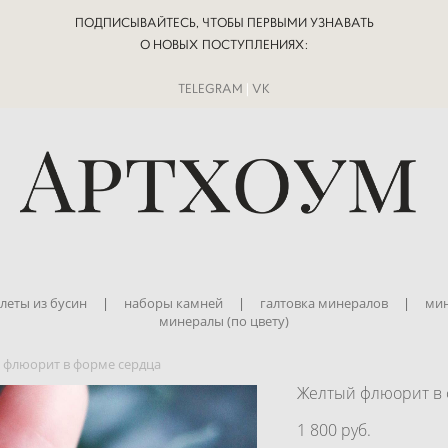
ПОДПИСЫВАЙТЕСЬ, ЧТОБЫ ПЕРВЫМИ УЗНАВАТЬ
О НОВЫХ ПОСТУПЛЕНИЯХ:
TELEGRAM
|
VK
леты из бусин
|
наборы камней
|
галтовка минералов
|
мин
минералы (по цвету)
 флюорит в форме сердца
Желтый флюорит в 
1 800 pуб.