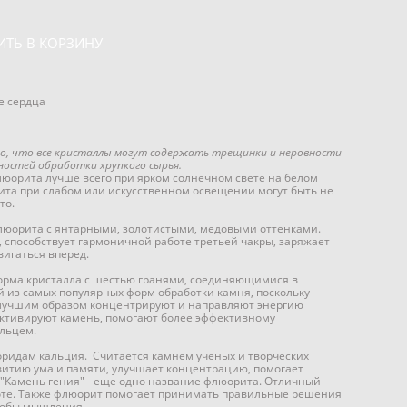
ИТЬ В КОРЗИНУ
е сердца
о, что все кристаллы могут содержать трещинки и неровности
ностей обработки хрупкого сырья.
люорита лучше всего при ярком солнечном свете на белом
ита при слабом или искусственном освещении могут быть не
то.
люорита с янтарными, золотистыми, медовыми оттенками.
, способствует гармоничной работе третьей чакры, заряжает
игаться вперед.
орма кристалла с шестью гранями, соединяющимися в
 из самых популярных форм обработки камня, поскольку
лучшим образом концентрируют и направляют энергию
активируют камень, помогают более эффективному
льцем.
оридам кальция. Считается камнем ученых и творческих
витию ума и памяти, улучшает концентрацию, помогает
"Камень гения" - еще одно название флюорита. Отличный
оте. Также флюорит помогает принимать правильные решения
собы мышления.