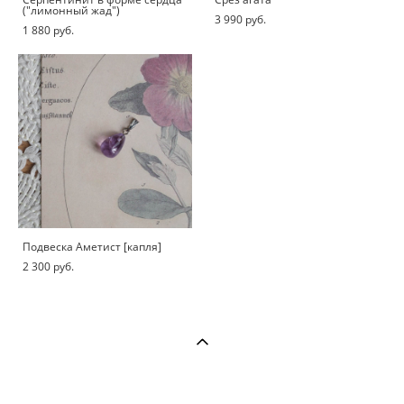
("лимонный жад")
3 990 pуб.
1 880 pуб.
Подвеска Аметист [капля]
2 300 pуб.