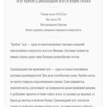
Агат Крейзи (Сумасшедший агат) в форме гальки
Размер: около 4,5х3,5см
Вес: около 24г
Месторождение: Мексика
Может содержать трещинки и неровности поверхности.
"Крейзи" агат — одно из многочисленных торговых названий
многослойного узорчатого агата из Мексики. Агатовые залежи на
севере страны дарят миру большое разнообразие агатов.
Сумасшедший или кружевной агат — одна из самых популярных
агатовых разновидностей. Все дело в необычном узоре. Крейзи-агаты
не просто покрыты параллельными слоями. Слои извиваются,
переплетаются, растягивают на поверхности камня кружевной рисунок.
А добавляют красоты оттенки такого агата: от розовых до красных, от
бурых до желтых и молочно-белых. Сумасшедший агат считается
одной из наиболее активных форм агата, он символизирует гибкость,