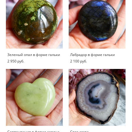
Зеленый опал в форме гальки
Лабрадор в форме гальки
2 950 pуб.
2 100 pуб.
Серпентинит в форме сердца
Срез агата