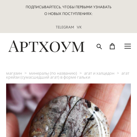
ПОДПИСЫВАЙТЕСЬ, ЧТОБЫ ПЕРВЫМИ УЗНАВАТЬ
О НОВЫХ ПОСТУПЛЕНИЯХ:
TELEGRAM
|
VK
магазин
>
минералы (по названию)
>
агат и халцедон
>
агат
крейзи (сумасшедший агат) в форме гальки