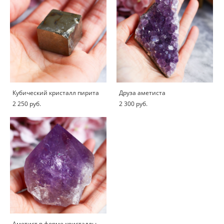
Кубический кристалл пирита
Друза аметиста
2 250 pуб.
2 300 pуб.
Аметист в форме кристаллы-