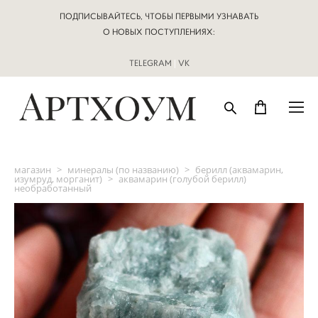
ПОДПИСЫВАЙТЕСЬ, ЧТОБЫ ПЕРВЫМИ УЗНАВАТЬ
О НОВЫХ ПОСТУПЛЕНИЯХ:
TELEGRAM
|
VK
магазин
>
минералы (по названию)
>
берилл (аквамарин,
изумруд, морганит)
>
аквамарин (голубой берилл)
необработанный