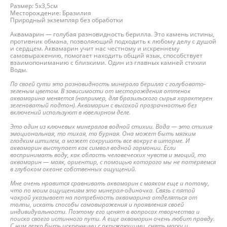
Размер: 5х3,5см
Месторождение: Бразилия
Природный экземпляр без обработки
Аквамарин — голубая разновидность берилла. Это камень истины,
противник обмана, позволяющий подходить к любому делу с душой
и сердцем. Аквамарин учит нас честному и искреннему
самовыражению, помогает находить общий язык, способствует
взаимопониманию с близкими. Один из главных камней стихии
Воды.
По своей сути это разновидность минерала берилла с голубовато-
зеленым цветом. В зависимости от месторождения оттенок
аквамарина меняется (например, для бразильского сырья характерен
зеленоватый подтон). Аквамарин с высокой прозрачностью без
включений используют в ювелирном деле.
Это один из ключевых минералов водной стихии. Вода — это стихия
эмоциональная, то тихая, то бурная. Она может быть мягким
гладким штилем, а может сокрушать все вокруг в шторме. И
аквамарин выступает как символ водной гармонии. Если
воспринимать воду, как область человеческих чувств и эмоций, то
аквамарин — маяк, ориентир, с помощью которого мы не потеряемся
в глубоком океане собственных ощущений.
Мне очень нравится сравнивать аквамарин с маяком еще и потому,
что по моим ощущениям это минерал-одиночка. Связь с пятой
чакрой указывает на потребность аквамарина отделяться от
толпы, искать способы самовыражения и проявления своей
индивидуальности. Поэтому его ценят в вопросах творчества и
поиска своего истинного пути. А еще аквамарин очень любит правду.
С ним легко быть искренними с окружающими, снять маску и