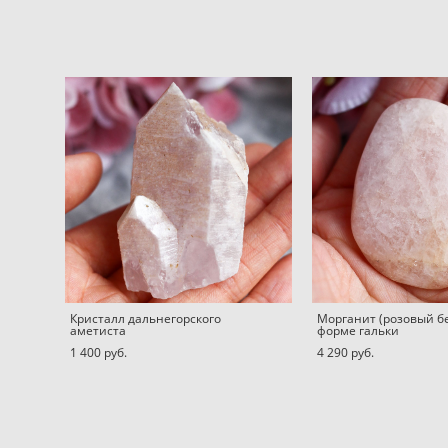
Кристалл дальнегорского
Морганит (розовый бе
аметиста
форме гальки
1 400 pуб.
4 290 pуб.