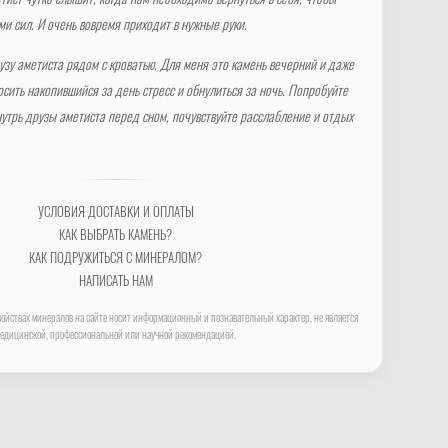
тист чутко слышит, когда нам необходимо вернуться в себя, чтобы
ми сил. И очень вовремя приходит в нужные руки.
узу аметиста рядом с кроватью. Для меня это камень вечерний и даже
сить накопившийся за день стресс и обнулиться за ночь. Попробуйте
нутрь друзы аметиста перед сном, почувствуйте расслабление и отдых
УСЛОВИЯ ДОСТАВКИ И ОПЛАТЫ
КАК ВЫБРАТЬ КАМЕНЬ?
КАК ПОДРУЖИТЬСЯ С МИНЕРАЛОМ?
НАПИСАТЬ НАМ
ойствах минералов на сайте носит информационный и познавательный характер, не является
едицинской, профессиональной или научной рекомендацией.