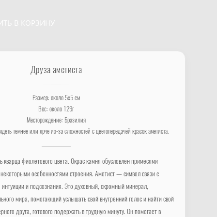
ИТЬ В КОРЗИНУ
Друза аметиста
Размер: около 5х5 см
Вес: около 129г
Месторождение: Бразилия
ядеть темнее или ярче из-за сложностей с цветопередачей красок аметиста.
 кварца фиолетового цвета. Окрас камня обусловлен примесями
 некоторыми особенностями строения. Аметист — символ связи с
а, интуиции и подсознания. Это духовный, скромный минерал,
ного мира, помогающий услышать свой внутренний голос и найти свой
ерного друга, готового подержать в трудную минуту. Он помогает в