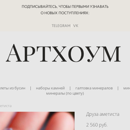
ПОДПИСЫВАЙТЕСЬ, ЧТОБЫ ПЕРВЫМИ УЗНАВАТЬ
О НОВЫХ ПОСТУПЛЕНИЯХ:
TELEGRAM
|
VK
леты из бусин
|
наборы камней
|
галтовка минералов
|
мин
минералы (по цвету)
етиста
Друза аметиста
2 560 pуб.