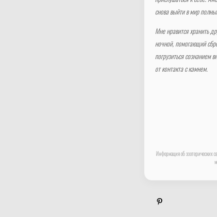
прислушаться к себе. Аме
снова выйти в мир полны
Мне нравится хранить др
ночной, помогающий сбро
погрузиться сознанием в
от контакта с камнем.
Информация об эзотерических св
м