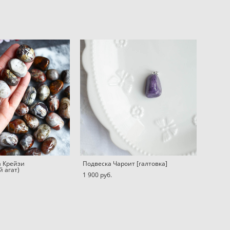
а Крейзи
Подвеска Чароит [галтовка]
 агат)
1 900 pуб.