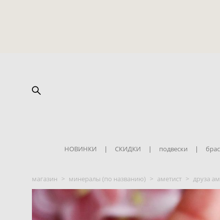
НОВИНКИ
|
СКИДКИ
|
подвески
|
брас
магазин
>
минералы (по названию)
>
аметист
>
друза ам