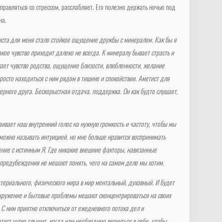
справляться со стрессом, расслабляет. Его полезно держать ночью под
на.
ста для меня стало стойкое ощущение дружбы с минералом. Как бы я
кое чувство приходит далеко не всегда. К минералу бывает страсть и
ает чувство родства, ощущение близости, влюбленности, желание
просто находиться с ним рядом в тишине и спокойствии. Аметист для
рного друга. Бескорыстная отдача, поддержка. Он как будто слушает,
ивает наш внутренний голос на нужную громкость и частоту, чтобы мы
 можно называть интуицией, но мне больше нравится воспринимать
ение с истинным Я. Где никакие внешние факторы, навязанные
 предубеждения не мешают понять, чего на самом деле мы хотим.
атериального, физического мира в мир ментальный, духовный. И будет
кружение и бытовые проблемы мешают сконцентрироваться на своих
С ним приятно отключиться от ежедневного потока дел и