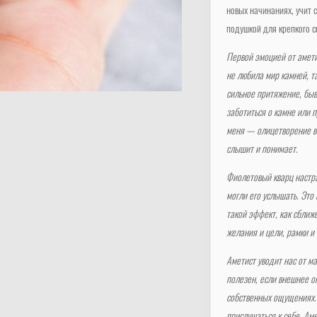
новых начинаниях, учит 
подушкой для крепкого с
Первой эмоцией от амети
не любила мир камней, та
сильное притяжение, быв
заботиться о камне или 
меня — олицетворение ве
слышит и понимает.
Фиолетовый кварц настра
могли его услышать. Это
такой эффект, как сближ
желания и цели, рамки и
Аметист уводит нас от м
полезен, если внешнее о
собственных ощущениях. 