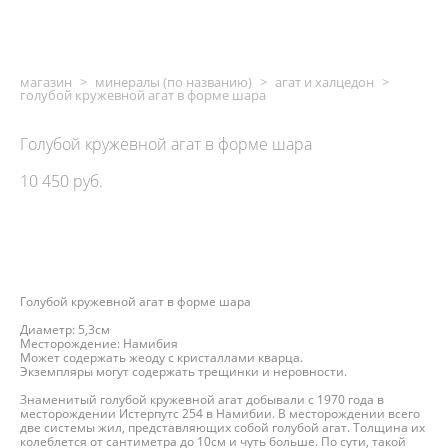
магазин
>
минералы (по названию)
>
агат и халцедон
>
голубой кружевной агат в форме шара
Голубой кружевной агат в форме шара
10 450 pуб.
ДОБАВИТЬ В КОРЗИНУ
Голубой кружевной агат в форме шара
Диаметр: 5,3см
Месторождение: Намибия
Может содержать жеоду с кристаллами кварца.
Экземпляры могут содержать трещинки и неровности.
Знаменитый голубой кружевной агат добывали с 1970 года в
месторождении Истерпутс 254 в Намибии. В месторождении всего
две системы жил, представляющих собой голубой агат. Толщина их
колеблется от сантиметра до 10см и чуть больше. По сути, такой