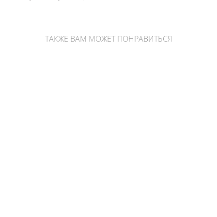
ТАКЖЕ ВАМ МОЖЕТ ПОНРАВИТЬСЯ
Кристалл-генератор из лепидолита
Мукаит в форме шара
5 900 pуб.
1 750 pуб.
Нет в наличии
Амазонитовый кварц в форме кристалла-генератора
2 650 pуб.
Лабрадор в форме шара
5 290 pуб.