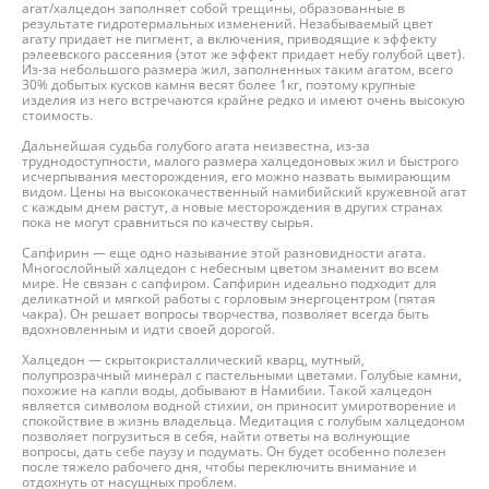
агат/халцедон заполняет собой трещины, образованные в
результате гидротермальных изменений. Незабываемый цвет
агату придает не пигмент, а включения, приводящие к эффекту
рэлеевского рассеяния (этот же эффект придает небу голубой цвет).
Из-за небольшого размера жил, заполненных таким агатом, всего
30% добытых кусков камня весят более 1кг, поэтому крупные
изделия из него встречаются крайне редко и имеют очень высокую
стоимость.
Дальнейшая судьба голубого агата неизвестна, из-за
труднодоступности, малого размера халцедоновых жил и быстрого
исчерпывания месторождения, его можно назвать вымирающим
видом. Цены на высококачественный намибийский кружевной агат
с каждым днем растут, а новые месторождения в других странах
пока не могут сравниться по качеству сырья.
Сапфирин — еще одно называние этой разновидности агата.
Многослойный халцедон с небесным цветом знаменит во всем
мире. Не связан с сапфиром. Сапфирин идеально подходит для
деликатной и мягкой работы с горловым энергоцентром (пятая
чакра). Он решает вопросы творчества, позволяет всегда быть
вдохновленным и идти своей дорогой.
Халцедон — скрытокристаллический кварц, мутный,
полупрозрачный минерал с пастельными цветами. Голубые камни,
похожие на капли воды, добывают в Намибии. Такой халцедон
является символом водной стихии, он приносит умиротворение и
спокойствие в жизнь владельца. Медитация с голубым халцедоном
позволяет погрузиться в себя, найти ответы на волнующие
вопросы, дать себе паузу и подумать. Он будет особенно полезен
после тяжело рабочего дня, чтобы переключить внимание и
отдохнуть от насущных проблем.