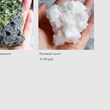
азальте
Розовый галит
3 140 pуб.