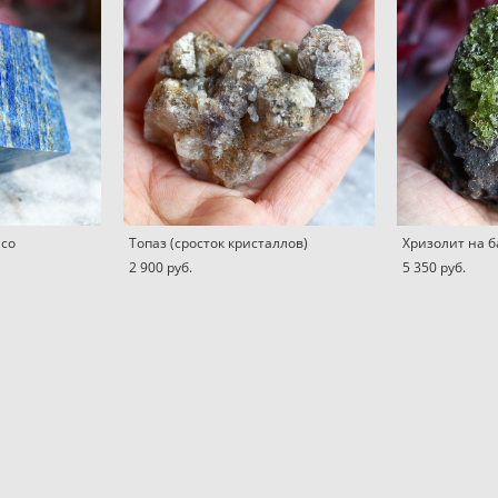
 со
Топаз (сросток кристаллов)
Хризолит на б
2 900 pуб.
5 350 pуб.