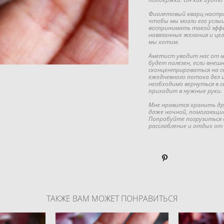
Фиолетовый кварц настра
чтобы мы могли его услы
воспринимать такой эффе
навязанные желания и цел
мы хотим.
Аметист уводит нас от м
будет полезен, если вне
сконцентрироваться на с
ежедневного потока дел и
необходимо вернуться в с
приходит в нужные руки.
Мне нравится хранить дру
даже ночной, помогающий 
Попробуйте погрузиться 
расслабление и отдых от
ТАКЖЕ ВАМ МОЖЕТ ПОНРАВИТЬСЯ