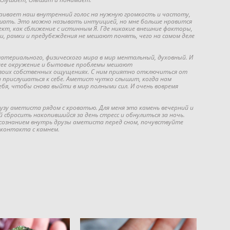
ивает наш внутренний голос на нужную громкость и частоту,
шать. Это можно называть интуицией, но мне больше нравится
кт, как сближение с истинным Я. Где никакие внешние факторы,
и, рамки и предубеждения не мешают понять, чего на самом деле
атериального, физического мира в мир ментальный, духовный. И
шнее окружение и бытовые проблемы мешают
воих собственных ощущениях. С ним приятно отключиться от
 прислушаться к себе. Аметист чутко слышит, когда нам
ебя, чтобы снова выйти в мир полными сил. И очень вовремя
зу аметиста рядом с кроватью. Для меня это камень вечерний и
сбросить накопившийся за день стресс и обнулиться за ночь.
сознанием внутрь друзы аметиста перед сном, почувствуйте
 контакта с камнем.