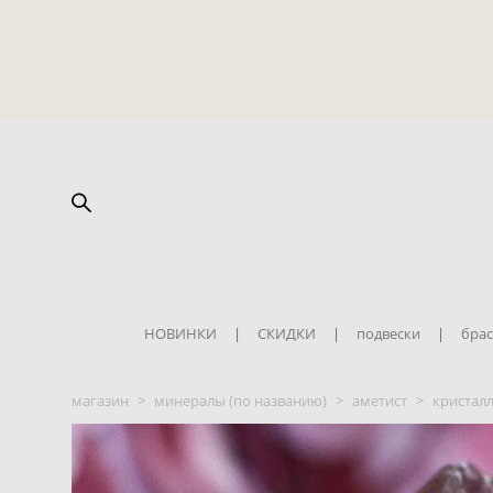
НОВИНКИ
|
СКИДКИ
|
подвески
|
брас
магазин
>
минералы (по названию)
>
аметист
>
кристалл