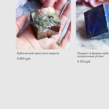
Кубический кристалл пирита
Лазурит в форме куба
скошенным углом
8 800 pуб.
4 350 pуб.