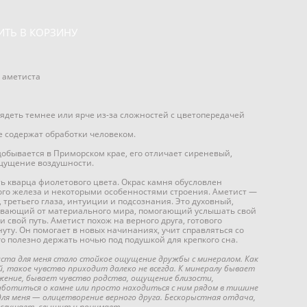
ИТЬ В КОРЗИНУ
 аметиста
ядеть темнее или ярче из-за сложностей с цветопередачей
е содержат обработки человеком.
обывается в Приморском крае, его отличает сиреневый,
ощущение воздушности.
ь кварца фиолетового цвета. Окрас камня обусловлен
го железа и некоторыми особенностями строения. Аметист —
, третьего глаза, интуиции и подсознания. Это духовный,
ывающий от материального мира, помогающий услышать свой
 свой путь. Аметист похож на верного друга, готового
уту. Он помогает в новых начинаниях, учит справляться со
Его полезно держать ночью под подушкой для крепкого сна.
ста для меня стало стойкое ощущение дружбы с минералом. Как
й, такое чувство приходит далеко не всегда. К минералу бывает
жение, бывает чувство родства, ощущение близости,
аботиться о камне или просто находиться с ним рядом в тишине
для меня — олицетворение верного друга. Бескорыстная отдача,
 слушает, слышит и понимает.