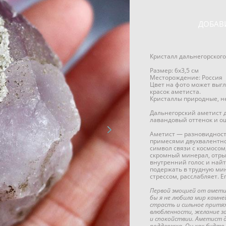
ДОБАВ
Кристалл дальнегорского
Размер: 6х3,5 см
Месторождение: Россия
Цвет на фото может выгл
красок аметиста.
Кристаллы природные, н
Дальнегорский аметист д
лавандовый оттенок и 
Аметист — разновидност
примесями двухвалентно
символ связи с космосом
скромный минерал, отр
внутренний голос и найти
подержать в трудную мин
стрессом, расслабляет. 
Первой эмоцией от амети
бы я не любила мир камне
страсть и сильное притя
влюбленности, желание з
и спокойствии. Аметист 
поддержка. Он как будто