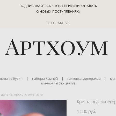
ПОДПИСЫВАЙТЕСЬ, ЧТОБЫ ПЕРВЫМИ УЗНАВАТЬ
О НОВЫХ ПОСТУПЛЕНИЯХ:
TELEGRAM
|
VK
леты из бусин
|
наборы камней
|
галтовка минералов
|
мин
минералы (по цвету)
 дальнегорского аметиста
Кристалл дальнегор
1 530 pуб.