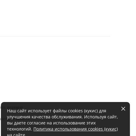
тора запрещено.
Наш сайт использует файлы cookies (кукис) для
улучшения качества обслуживания. Используя сайт,
актер, не является
вы даете согласие на использование этих
технологий.
Политика использования cookies (кукис)
на сайте
.