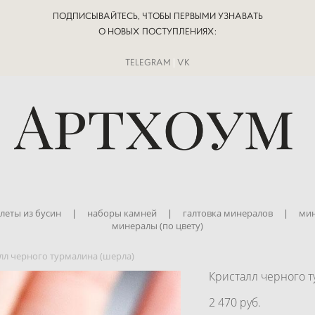
ПОДПИСЫВАЙТЕСЬ, ЧТОБЫ ПЕРВЫМИ УЗНАВАТЬ
О НОВЫХ ПОСТУПЛЕНИЯХ:
TELEGRAM
|
VK
леты из бусин
|
наборы камней
|
галтовка минералов
|
мин
минералы (по цвету)
лл черного турмалина (шерла)
Кристалл черного т
2 470 pуб.