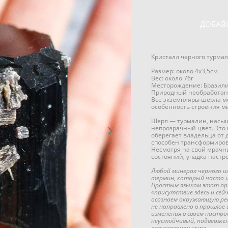
ДОБАВ
Кристалл черного турма
Размер: около 4х3,5см
Вес: около 76г
Месторождение: Бразил
Природный необработан
Все экземпляры шерла мо
особенность строения м
Шерл — турмалин, насыщ
непрозрачный цвет. Это
оберегает владельца от 
способен трансформиров
Несмотря на свой мрачны
состояний, упадка настр
Любой минерал черного и
термин, который часто и
Простым языком этот про
«присутствие здесь и сей
осознаем окружающую реа
не направлено в прошлое 
изменения в своем настрое
неустойчивый, подвержен
окружающем мире.