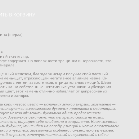
ИТЬ В КОРЗИНУ
лина (шерла)
ия
ный экземпляр.
гут содержать на поверхности трещинки и неровности, это
инерала.
енный железом, благодаря чему и получил свой плотный
 камень-щит, отражающий негативное влияние извне. Он
дурных сплетен, завистников, отрицательных эмоций. Шерл
ать наши собственные негативные установки и убеждения.
й цвет, этот камень отлично избавляет от депрессивных
оения и хандры.
ли коричневого цвета — источник земной энергии. Заземление —
спользуют во всевозможных духовных практиках и медитациях.
цесс можно объяснить буквально одним предложением:
час». Заземление означает, что мы крепко стоим на ногах,
льность, ощущаем себя стабильно и защищенно. Наше сознание
или будущее, мы не идем на поводу у эмоций и четко отслеживаем
нии и чувствах. Заземляться особенно полезно, если вы человек
ный стрессам, гиперчувствительный и неуверенный в себе и