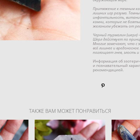
Притяжение к темным кам
лишних игр разума. Темн
инфантильность, витание
камни, которые не боять
желанием убежать от ре
Черный турмалин (шерл) 
Шерл действует по принц
Многие замечают, что с 
всё лишнее и вредоносное
поглощает гнев, злость и
Информация об эзотерич
и познавательный харак
рекомендацией.
ТАКЖЕ ВАМ МОЖЕТ ПОНРАВИТЬСЯ