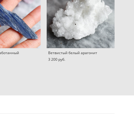
работанный
Ветвистый белый арагонит
3 200 pуб.