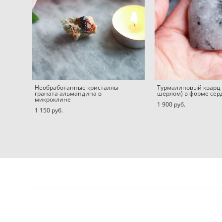
Необработанные кристаллы
Турмалиновый кварц 
граната альмандина в
шерлом) в форме сер
микроклине
1 900 pуб.
1 150 pуб.