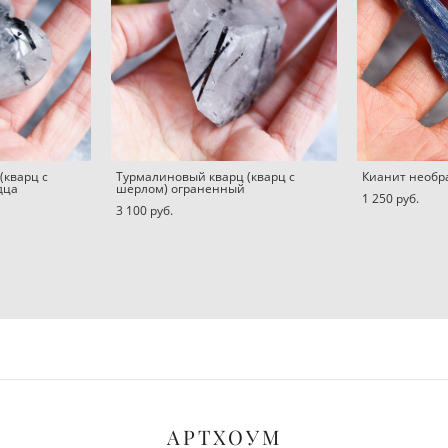
(кварц с
Турмалиновый кварц (кварц с
Кианит необ
дца
шерлом) ограненный
1 250 pуб.
3 100 pуб.
АРТХОУМ