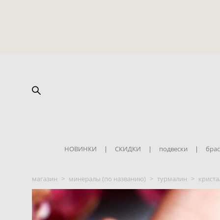
НОВИНКИ
|
СКИДКИ
|
подвески
|
брас
магазин
>
минералы (по названию)
>
турмалин
>
криста