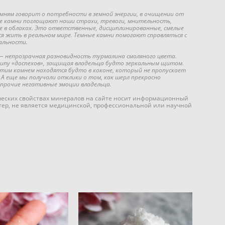
ням говорит о потребности в земной энергии, в очищении от
ые камни поглощают наши страхи, тревоги, мнительность,
 в облаках. Это ответственные, дисциплинированные, смелые
ся жить в реальном мире. Темные камни помогают справляться с
альности.
— непрозрачная разновидность турмалина смоляного цвета.
ипу «доспехов», защищая владельца будто зеркальным щитом.
этим камнем находятся будто в коконе, который не пропускает
. А еще мы получали отклики о том, как шерл прекрасно
 прочие негативные эмоции владельца.
еских свойствах минералов на сайте носит информационный
тер, не является медицинской, профессиональной или научной