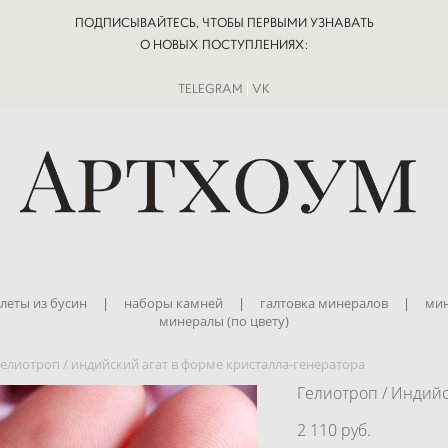
ПОДПИСЫВАЙТЕСЬ, ЧТОБЫ ПЕРВЫМИ УЗНАВАТЬ
О НОВЫХ ПОСТУПЛЕНИЯХ:
TELEGRAM
|
VK
леты из бусин
|
наборы камней
|
галтовка минералов
|
мин
минералы (по цвету)
гелиотроп / индийский агат в форме кристалла-генератора
Гелиотроп / Индийс
2 110 pуб.