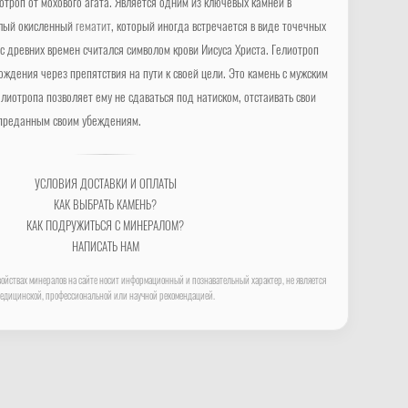
отроп от мохового агата. Является одним из ключевых камней в
Алый окисленный
гематит
, который иногда встречается в виде точечных
 с древних времен считался символом крови Иисуса Христа. Гелиотроп
ождения через препятствия на пути к своей цели. Это камень с мужским
лиотропа позволяет ему не сдаваться под натиском, отстаивать свои
 преданным своим убеждениям.
УСЛОВИЯ ДОСТАВКИ И ОПЛАТЫ
КАК ВЫБРАТЬ КАМЕНЬ?
КАК ПОДРУЖИТЬСЯ С МИНЕРАЛОМ?
НАПИСАТЬ НАМ
ойствах минералов на сайте носит информационный и познавательный характер, не является
едицинской, профессиональной или научной рекомендацией.