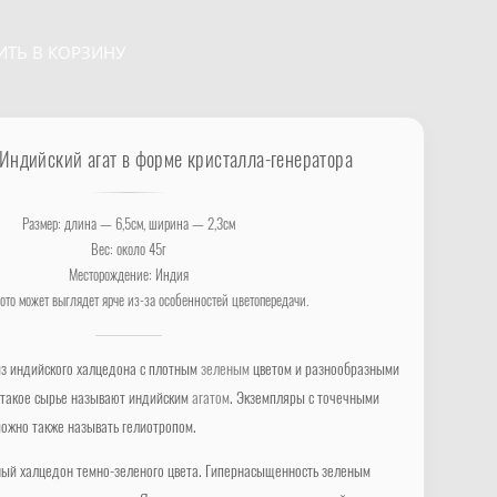
ИТЬ В КОРЗИНУ
 Индийский агат в форме кристалла-генератора
Размер: длина — 6,5см, ширина — 2,3см
Вес: около 45г
Месторождение: Индия
ото может выглядет ярче из-за особенностей цветопередачи.
з индийского халцедона с плотным
зеленым
цветом и разнообразными
е такое сырье называют индийским
агатом
. Экземпляры с точечными
ожно также называть гелиотропом.
ый халцедон темно-зеленого цвета. Гипернасыщенность зеленым