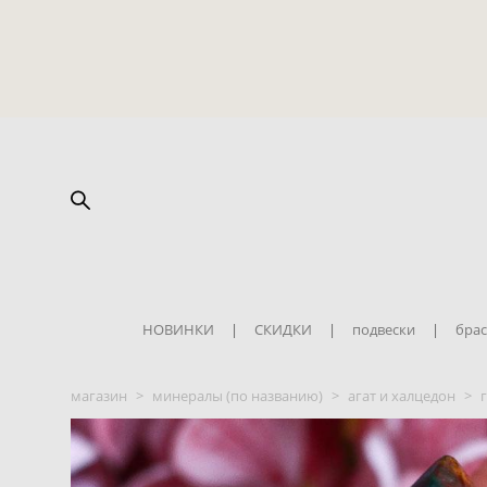
НОВИНКИ
|
СКИДКИ
|
подвески
|
брас
магазин
>
минералы (по названию)
>
агат и халцедон
>