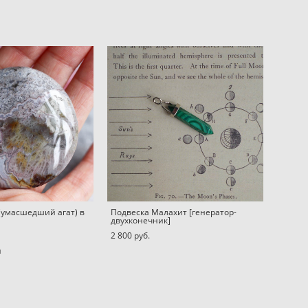
Сумасшедший агат) в
Подвеска Малахит [генератор-
двухконечник]
2 800 pуб.
и