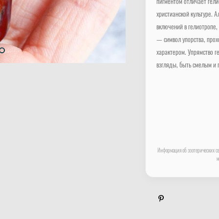
пигментом отличает гели
христианской культуре. 
включений в гелиотропе,
— символ упорства, прох
характером. Упрямство ге
взгляды, быть смелым и
Информация об эзотерических св
м