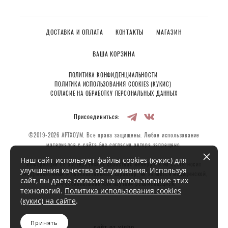
ДОСТАВКА И ОПЛАТА
КОНТАКТЫ
МАГАЗИН
ВАША КОРЗИНА
ПОЛИТИКА КОНФИДЕНЦИАЛЬНОСТИ
ПОЛИТИКА ИСПОЛЬЗОВАНИЯ COOKIES (КУКИС)
СОГЛАСИЕ НА ОБРАБОТКУ ПЕРСОНАЛЬНЫХ ДАННЫХ
Присоединиться:
©2019-2026 АРТХОУМ. Все права защищены. Любое использование
материалов с сайта без согласия автора запрещено.
Наш сайт использует файлы cookies (кукис) для
Информация об эзотерических свойствах минералов на сайте носит
улучшения качества обслуживания. Используя
информационный и познавательный характер, не является медицинской,
сайт, вы даете согласие на использование этих
профессиональной или научной рекомендацией.
технологий.
Политика использования cookies
(кукис) на сайте
.
Принять
сайт от vigbo