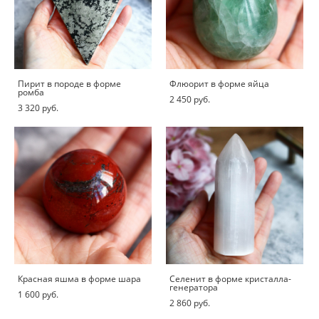
Пирит в породе в форме
Флюорит в форме яйца
ромба
2 450 pуб.
3 320 pуб.
Красная яшма в форме шара
Селенит в форме кристалла-
генератора
1 600 pуб.
2 860 pуб.