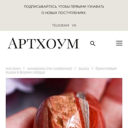
ПОДПИСЫВАЙТЕСЬ, ЧТОБЫ ПЕРВЫМИ УЗНАВАТЬ
О НОВЫХ ПОСТУПЛЕНИЯХ:
TELEGRAM
|
VK
магазин
>
минералы (по названию)
>
яшма
>
брекчиевая
яшма в форме сердца