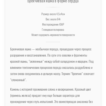
Брекчиевая яшма в форме сердца
Размер: около 4,5х4см
Вес: около 64г
Месторождение: ЮАР
Глянцевая полировка
Может содержать неровности поверхности
Брекчиевая яшма — необычная порода, прошедшая через процесс
разрушения и восстановления. По сути это осколки и фрагменты
красной яшмы, "склеенные" между собой халцедоном и кварцем. Под
влиянием тектонических процессов порода оказалась раздроблена и
затем снова соединилась в цельную массу. Термин "брекчия" означает
"сломанный".
Камень с историей проживания слома и воскрешения. Красный цвет
(примесь железа) придает ему еще больше характера для
прохождения через путь испытаний. Это воинствующая амазонка без