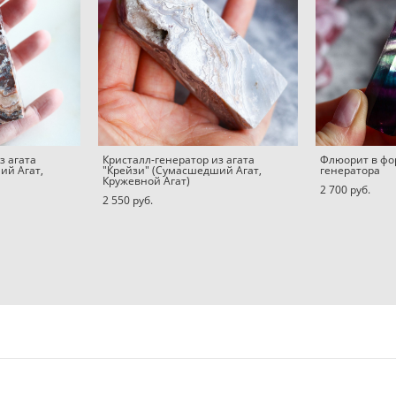
з агата
Кристалл-генератор из агата
Флюорит в фо
ий Агат,
"Крейзи" (Сумасшедший Агат,
генератора
Кружевной Агат)
2 700 pуб.
2 550 pуб.