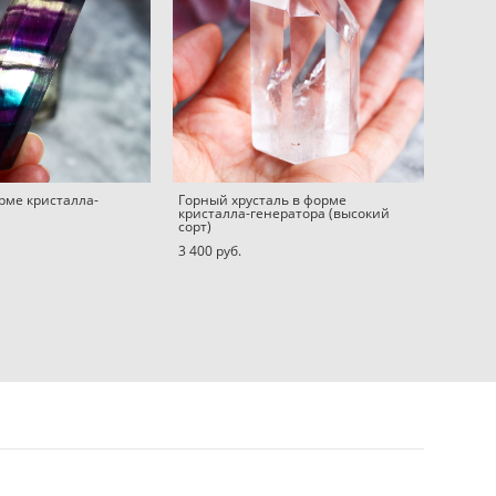
рме кристалла-
Горный хрусталь в форме
кристалла-генератора (высокий
сорт)
3 400 pуб.