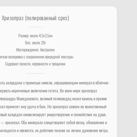
Хризопраз (полированный срез)
Размер: около 4,5х3,5см
Вес: около 20г
Месторождение: Австралия
егкая полировка с сохранением природной текстуры
Содержит полости, неровности и трещинки
сть халцедона с примесью никеля, окрашивающим минерал в яблочно-
ержать коричневые включения гетита. Во всем мире хризопраз
Александра Македонского, великий полководец носил камень в пряжке
ерал принесет ему удачу в бою. Но хризопраз совсем не воинственный
евый халцедон символизирует умиротворение и спокойствие на душе.
 — хризопал. Оба минерала олицетворяют собой весну, обновление и
молодости и свежести, их действие похоже на легкое дуновение ветра,