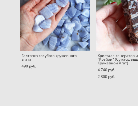
Галтовка голубого кружевного
Кристалл-генератор и
агата
"Крейзи" (Сумасшедш
Кружевной Агат)
490 pуб.
4 740 pуб.
2 300 pуб.