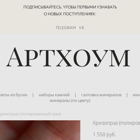
ПОДПИСЫВАЙТЕСЬ, ЧТОБЫ ПЕРВЫМИ УЗНАВАТЬ
О НОВЫХ ПОСТУПЛЕНИЯХ:
TELEGRAM
|
VK
леты из бусин
|
наборы камней
|
галтовка минералов
|
мин
минералы (по цвету)
хризопраз (полированный срез)
Хризопраз (полиро
1 550 pуб.