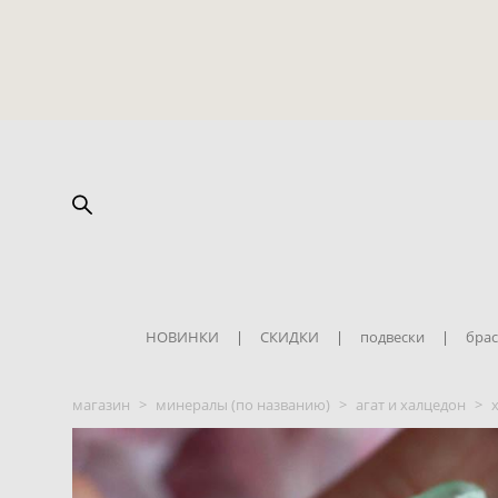
НОВИНКИ
|
СКИДКИ
|
подвески
|
брас
магазин
>
минералы (по названию)
>
агат и халцедон
>