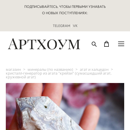
ПОДПИСЫВАЙТЕСЬ, ЧТОБЫ ПЕРВЫМИ УЗНАВАТЬ
О НОВЫХ ПОСТУПЛЕНИЯХ:
TELEGRAM
|
VK
магазин
>
минералы (по названию)
>
агат и халцедон
>
кристалл-генератор из агата "крейзи" (сумасшедший агат,
кружевной агат)