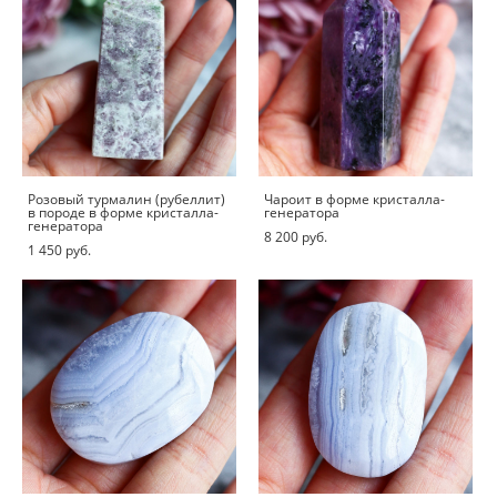
Розовый турмалин (рубеллит)
Чароит в форме кристалла-
в породе в форме кристалла-
генератора
генератора
8 200 pуб.
1 450 pуб.