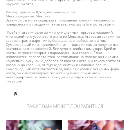
Кружевной Агат)
Размер: длина — 8,5см, ширина — 2,5см
Месторождение: Мексика
Экземпляры могут содержать природные полости, неровности
поверхности и трещинки, внимательно изучайте фотографии.
"Крейзи" агат — одно из многочисленных торговых названий
многослойного узорчатого агата из Мексики. Агатовые залежи на
севере страны дарят миру большое разнообразие агатов.
Сумасшедший или кружевной агат — одна из самых популярных
агатовых разновидностей. Все дело в необычном узоре. Крейзи-
агаты не просто покрыты параллельными слоями. Слои
извиваются, переплетаются, растягивают на поверхности камня
кружевной рисунок. А добавляют красоты оттенки такого агата: от
розовых до красных, от бурых до желтых и молочно-белых.
Сумасшедший агат считается одной из наиболее активных форм
агата, он символизирует гибкость, умение принимать
нестандартные решения, находить выходи из самых разных
ситуаций.
ТАКЖЕ ВАМ МОЖЕТ ПОНРАВИТЬСЯ