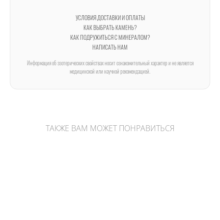
УСЛОВИЯ ДОСТАВКИ И ОПЛАТЫ
КАК ВЫБРАТЬ КАМЕНЬ?
КАК ПОДРУЖИТЬСЯ С МИНЕРАЛОМ?
НАПИСАТЬ НАМ
Информация об эзотерических свойствах носит ознакомительный характер и не является
медицинской или научной рекомендацией.
ТАКЖЕ ВАМ МОЖЕТ ПОНРАВИТЬСЯ
Полихромная яшма приполированная
2 350 pуб.