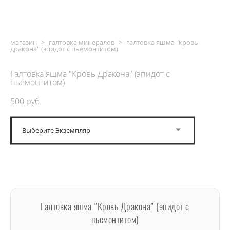
магазин
>
галтовка минералов
>
галтовка яшма "кровь
дракона" (эпидот с пьемонтитом)
Галтовка яшма "Кровь Дракона" (эпидот с
пьемонтитом)
500 pуб.
Выберите Экземпляр
ДОБАВИТЬ В КОРЗИНУ
Галтовка яшма "Кровь Дракона" (эпидот с
пьемонтитом)