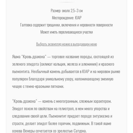
Размер: около 2,5–3 см
Месторождение: ЮАР
Галтовка содержит трещинки, включения и неровности поверхности
Может иметь переливающиеся участки
Выбрать экземпляр можно в выпадающем меню
Яшма "Кровь дракона" — торговое название породы, состоящей из
зеленого эпидота (силикат кальция, железа и алюминия) и красного
пьемонтита. Необычный камень добывается в ЮАР и на мировом рынке
популярен благодаря уникальному узору, напоминающему змеиную
чешую с темно-красными пятнами.
"Кровь дракона" — камень с многогранным, сложным характером.
Эпидот похож по свойствам на гелиотроп, в нем много упорства и
следования своей цели. Пьемонитит придает породе энтузиазма и
страсти, делает эпидот более горячим, подвижным. В такой яшме
основа Венеры сочетается со зрелостью Сатурна.