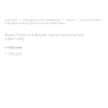
магазин
>
минералы (по названию)
>
яшма
>
яшма пикассо
в форме гальки (рисунчатый известняк)
Яшма Пикассо в форме гальки (рисунчатый
известняк)
1 900 pуб.
1 100 pуб.