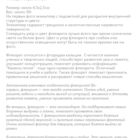
Размер: около 4,5х2,5см
Вес: около 39г
На первых фото экземпляр с подсветкой для раскрытия внутренней
структуры и цвета.
Экземпляр содержит трещинки и многочисленные неровности
поверхности.
Созерцать узор и цвет флюорита лучше всего при ярком солнечном
свете на белом фоне. Цвет и узор флюорита при слабом или
искусственном освещении могут быть не такими яркими как на
фото.
Флюорит относится к фторидам кальция. Считается камнем
ученых и творческих людей, способствует развитию ума и памяти,
улучшает концентрацию, помогает усваивать информацию.
"Камень гения" - еще одно название флюорита. Отличный
помощник в учебе и работе. Также флюорит помогает принимать
правильные решения и раскрывает новые способы мышления.
Запоминаем ключевые особенности флюорита! Во-
первых, флюорит — это всегда интеллект. Поток идей, умение
решать задачи и находить выход из ситуаций, внимание к деталям,
развитая память, умение применять знания на практике.
Во-вторых, флюорит — это нестандарт. Он поддерживает самые
безумные выдумки и планы, помогает проявлять свою
индивидуальность. С флюоритом владелец перестает бояться
казаться «белой вороной» и пугаться самых нереальных фантазий.
Очень полезный фактор для творцов, которые боятся выйти за
рамки.
В-третьих, флюорит балансирует ум и сердце. Это значит, что он