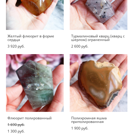
Желтый флюорит в форме
Турмалиновый кварц (кварц с
сердца
шерлом) ограненный
3 920 pуб.
2 600 pуб.
Флюорит полированный
Полихромная яшма
приполированная
1 690 pуб.
1 900 pуб.
1 300 pуб.