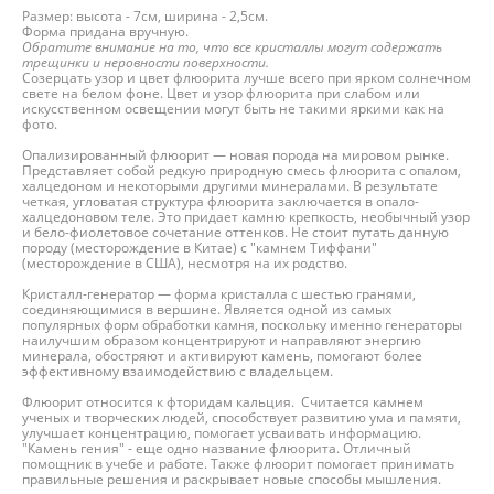
Размер: высота - 7см, ширина - 2,5см.
Форма придана вручную.
Обратите внимание на то, что все кристаллы могут содержать
трещинки и неровности поверхности.
Созерцать узор и цвет флюорита лучше всего при ярком солнечном
свете на белом фоне. Цвет и узор флюорита при слабом или
искусственном освещении могут быть не такими яркими как на
фото.
Опализированный флюорит — новая порода на мировом рынке.
Представляет собой редкую природную смесь флюорита с опалом,
халцедоном и некоторыми другими минералами. В результате
четкая, угловатая структура флюорита заключается в опало-
халцедоновом теле. Это придает камню крепкость, необычный узор
и бело-фиолетовое сочетание оттенков. Не стоит путать данную
породу (месторождение в Китае) с "камнем Тиффани"
(месторождение в США), несмотря на их родство.
Кристалл-генератор — форма кристалла с шестью гранями,
соединяющимися в вершине. Является одной из самых
популярных форм обработки камня, поскольку именно генераторы
наилучшим образом концентрируют и направляют энергию
минерала, обостряют и активируют камень, помогают более
эффективному взаимодействию с владельцем.
Флюорит относится к фторидам кальция. Считается камнем
ученых и творческих людей, способствует развитию ума и памяти,
улучшает концентрацию, помогает усваивать информацию.
"Камень гения" - еще одно название флюорита. Отличный
помощник в учебе и работе. Также флюорит помогает принимать
правильные решения и раскрывает новые способы мышления.