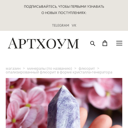
ПОДПИСЫВАЙТЕСЬ, ЧТОБЫ ПЕРВЫМИ УЗНАВАТЬ
О НОВЫХ ПОСТУПЛЕНИЯХ:
TELEGRAM
|
VK
магазин
>
минералы (по названию)
>
флюорит
>
опализированный флюорит в форме кристалла-генератора