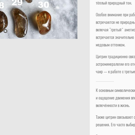
тёплый природный тон.
Особое внимание при раб
встречаются не природны
включая “гретый” аметис
встречается значительно 
медовым оттенком.
Цитрин традиционно связ
астроминералогии его отн
чакр — к работе с треть
К основным символически
и ощущение движения впе
включённости в жизнь.
Также цитрин связывают 
решения. Его часто выбир