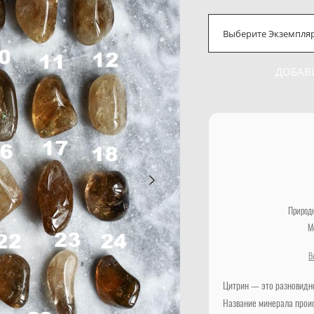
Выберите Экземпля
ДОБАВ
Природн
М
В
Цитрин — это разновидно
Название минерала проис