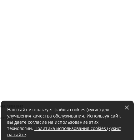
тора запрещено.
Наш сайт использует файлы cookies (кукис) для
улучшения качества обслуживания. Используя сайт,
актер, не является
вы даете согласие на использование этих
технологий.
Политика использования cookies (кукис)
на сайте
.