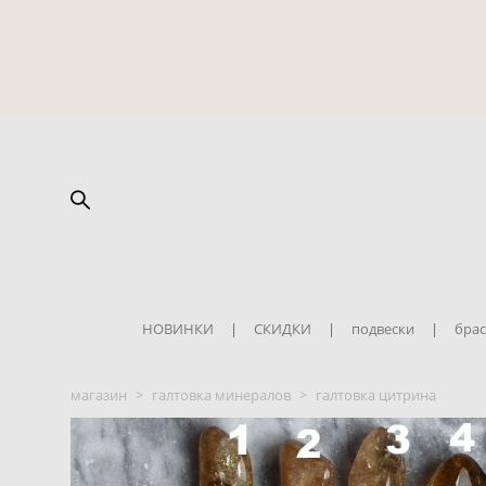
НОВИНКИ
|
СКИДКИ
|
подвески
|
брас
магазин
>
галтовка минералов
>
галтовка цитрина