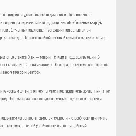
оте с цитрином уделяется его подлинности. На рынке часто
е цитрины, а термически или радиационно обработанные кварцы,
т или облучённый раухтопаз. Настоящий природный цитрин
реже, обладает более спокойной цветовой гаммой и мягким золотисто-
ывают со стихией Огня — мягким, тёплым и поддерживающим. В
осят к влиянию Солнца и частично Юпитера, а в системе соответствий
им энергетическим центром.
м качествам цитрина относят внутреннюю активность, жизненный тонус
рёд. Этот минерал ассоциируется с мягким ощущением энергии и
с развитием уверенности, самостоятельности и способности принимать
ают как символ личной устойчивости и ясности действий.