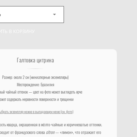
р
ИТЬ В КОРЗИНУ
Галтовка цитрина
Размер: около 2 см (миниатюрные экземпляры)
Месторождение: Бразилия
ый чайный оттенок — цвет на фото может выглядеть ярче
ожет содержать неровности поверхности и трещинки
ыбрать экземпляр можно в выпадающем меню (см. фото)
сть кварца, окрашенная в жёлто-чайные и коричневатые оттенки.
ходит от французского слова
citron
— «лимон», что отражает его