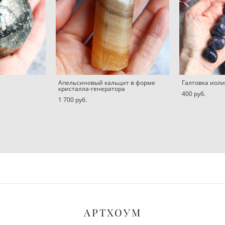
Апельсиновый кальцит в форме
Галтовка иол
кристалла-генератора
400 pуб.
1 700 pуб.
АРТХОУМ